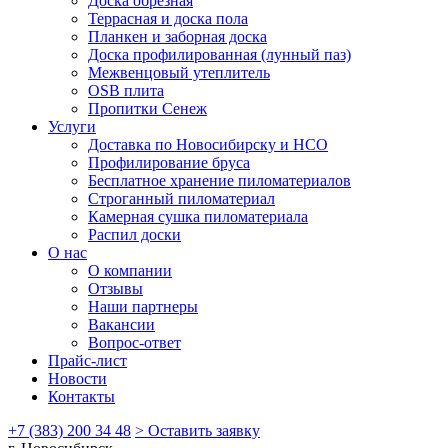
Доска обрезная
Террасная и доска пола
Планкен и заборная доска
Доска профилированная (лунный паз)
Межвенцовый утеплитель
OSB плита
Пропитки Сенеж
Услуги
Доставка по Новосибирску и НСО
Профилирование бруса
Бесплатное хранение пиломатериалов
Строганный пиломатериал
Камерная сушка пиломатериала
Распил доски
О нас
О компании
Отзывы
Наши партнеры
Вакансии
Вопрос-ответ
Прайс-лист
Новости
Контакты
+7 (383) 200 34 48
> Оставить заявку