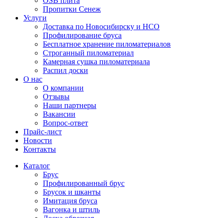
OSB плита
Пропитки Сенеж
Услуги
Доставка по Новосибирску и НСО
Профилирование бруса
Бесплатное хранение пиломатериалов
Строганный пиломатериал
Камерная сушка пиломатериала
Распил доски
О нас
О компании
Отзывы
Наши партнеры
Вакансии
Вопрос-ответ
Прайс-лист
Новости
Контакты
Каталог
Брус
Профилированный брус
Брусок и шканты
Имитация бруса
Вагонка и штиль