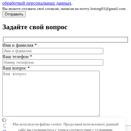
обработкой персональных данных
.
Вы можете отозвать своё согласие, написав на почту lestorg01@gmail.com
Задайте свой вопрос
Имя и фамилия
*
Ваш телефон
*
Ваш вопрос
*
Соглашаюсь на обработку моих персональных данных
*
Мы используем файлы cookie. Продолжая использовать данный
Соглашаюсь с
политикой конфиденциальности
и
сайт, вы соглашаетесь с этим в соответствии с условиями,