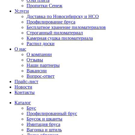
OSB плита
Пропитки Сенеж
Услуги
Доставка по Новосибирску и НСО
Профилирование бруса
Бесплатное хранение пиломатериалов
Строганный пиломатериал
Камерная сушка пиломатериала
Распил доски
О нас
О компании
Отзывы
Наши партнеры
Вакансии
Вопрос-ответ
Прайс-лист
Новости
Контакты
Каталог
Брус
Профилированный брус
Брусок и шканты
Имитация бруса
Вагонка и штиль