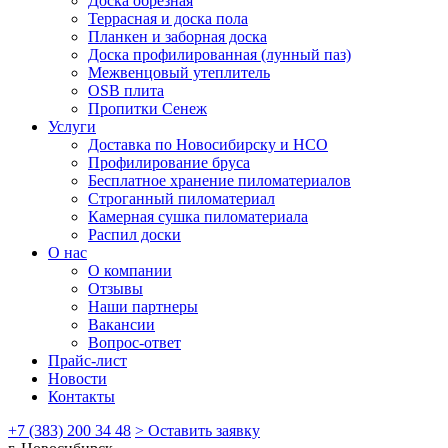
Доска обрезная
Террасная и доска пола
Планкен и заборная доска
Доска профилированная (лунный паз)
Межвенцовый утеплитель
OSB плита
Пропитки Сенеж
Услуги
Доставка по Новосибирску и НСО
Профилирование бруса
Бесплатное хранение пиломатериалов
Строганный пиломатериал
Камерная сушка пиломатериала
Распил доски
О нас
О компании
Отзывы
Наши партнеры
Вакансии
Вопрос-ответ
Прайс-лист
Новости
Контакты
+7 (383) 200 34 48
> Оставить заявку