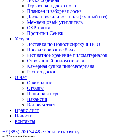
Доска обрезная
Террасная и доска пола
Планкен и заборная доска
Доска профилированная (лунный паз)
Межвенцовый утеплитель
OSB плита
Пропитки Сенеж
Услуги
Доставка по Новосибирску и НСО
Профилирование бруса
Бесплатное хранение пиломатериалов
Строганный пиломатериал
Камерная сушка пиломатериала
Распил доски
О нас
О компании
Отзывы
Наши партнеры
Вакансии
Вопрос-ответ
Прайс-лист
Новости
Контакты
+7 (383) 200 34 48
> Оставить заявку