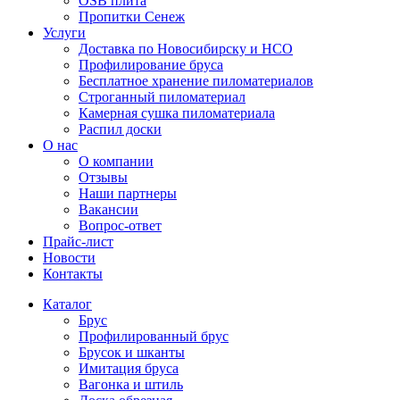
OSB плита
Пропитки Сенеж
Услуги
Доставка по Новосибирску и НСО
Профилирование бруса
Бесплатное хранение пиломатериалов
Строганный пиломатериал
Камерная сушка пиломатериала
Распил доски
О нас
О компании
Отзывы
Наши партнеры
Вакансии
Вопрос-ответ
Прайс-лист
Новости
Контакты
Каталог
Брус
Профилированный брус
Брусок и шканты
Имитация бруса
Вагонка и штиль