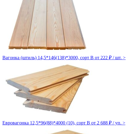
Вагонка (штиль) 14,5*146(138)*3000, сорт B
от 222 ₽ / шт.
>
Евровагонка 12,5*96(88)*4000 (10), сорт B
от 2 688 ₽ / уп.
>