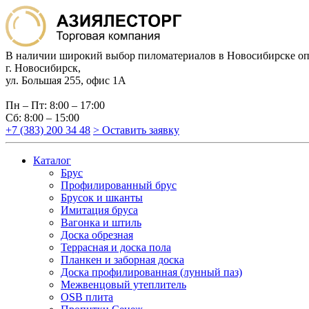
В наличии широкий выбор пиломатериалов в Новосибирске оп
г. Новосибирск,
ул. Большая 255, офис 1А
Пн – Пт: 8:00 – 17:00
Сб: 8:00 – 15:00
+7 (383) 200 34 48
> Оставить заявку
Каталог
Брус
Профилированный брус
Брусок и шканты
Имитация бруса
Вагонка и штиль
Доска обрезная
Террасная и доска пола
Планкен и заборная доска
Доска профилированная (лунный паз)
Межвенцовый утеплитель
OSB плита