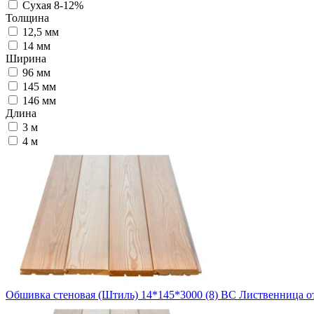
Сухая 8-12%
Толщина
12,5 мм
14 мм
Ширина
96 мм
145 мм
146 мм
Длина
3 м
4 м
Обшивка стеновая (Штиль) 14*145*3000 (8) ВС Лиственница
о