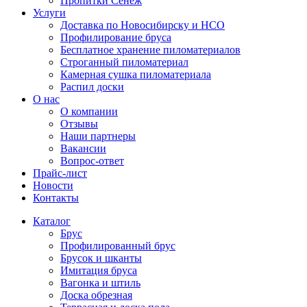
Пропитки Сенеж
Услуги
Доставка по Новосибирску и НСО
Профилирование бруса
Бесплатное хранение пиломатериалов
Строганный пиломатериал
Камерная сушка пиломатериала
Распил доски
О нас
О компании
Отзывы
Наши партнеры
Вакансии
Вопрос-ответ
Прайс-лист
Новости
Контакты
Каталог
Брус
Профилированный брус
Брусок и шканты
Имитация бруса
Вагонка и штиль
Доска обрезная