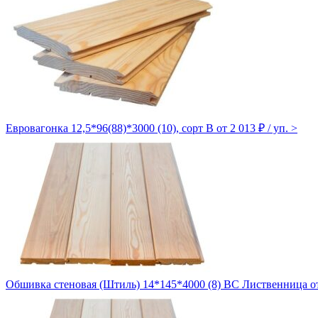
Евровагонка 12,5*96(88)*3000 (10), сорт B
от 2 013 ₽ / уп.
>
Обшивка стеновая (Штиль) 14*145*4000 (8) ВС Лиственница
о