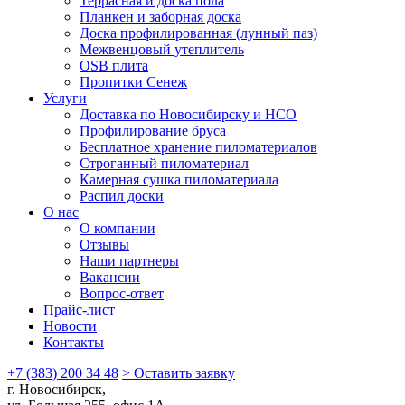
Террасная и доска пола
Планкен и заборная доска
Доска профилированная (лунный паз)
Межвенцовый утеплитель
OSB плита
Пропитки Сенеж
Услуги
Доставка по Новосибирску и НСО
Профилирование бруса
Бесплатное хранение пиломатериалов
Строганный пиломатериал
Камерная сушка пиломатериала
Распил доски
О нас
О компании
Отзывы
Наши партнеры
Вакансии
Вопрос-ответ
Прайс-лист
Новости
Контакты
+7 (383) 200 34 48
> Оставить заявку
г. Новосибирск,