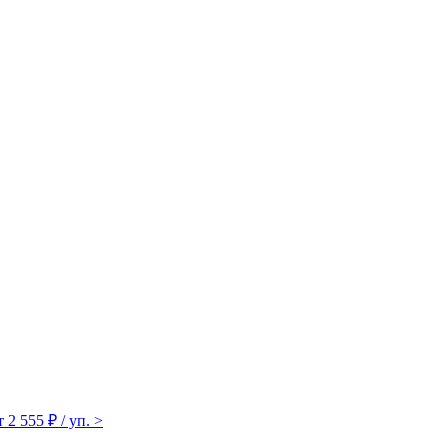
т 2 555 ₽ / уп.
>