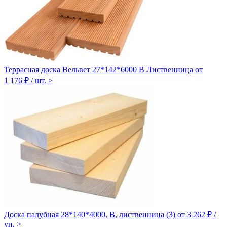
Террасная доска Вельвет 27*142*6000 В Лиственница
от
1 176 ₽ / шт.
>
Доска палубная 28*140*4000, В, лиственница (3)
от 3 262 ₽ /
уп.
>