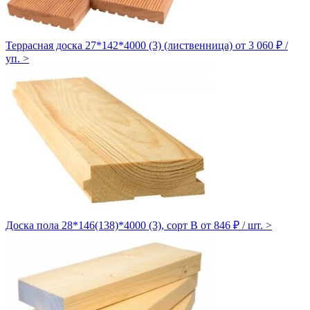
Террасная доска 27*142*4000 (3) (лиственница)
от 3 060 ₽ /
уп.
>
Доска пола 28*146(138)*4000 (3), сорт B
от 846 ₽ / шт.
>