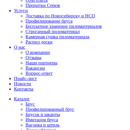
OSB плита
Пропитки Сенеж
Услуги
Доставка по Новосибирску и НСО
Профилирование бруса
Бесплатное хранение пиломатериалов
Строганный пиломатериал
Камерная сушка пиломатериала
Распил доски
О нас
О компании
Отзывы
Наши партнеры
Вакансии
Вопрос-ответ
Прайс-лист
Новости
Контакты
Каталог
Брус
Профилированный брус
Брусок и шканты
Имитация бруса
Вагонка и штиль