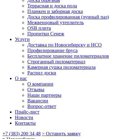
Доска обрезная
Террасная и доска пола
Планкен и заборная доска
Доска профилированная (лунный паз)
Межвенцовый утеплитель
OSB плита
Пропитки Сенеж
Услуги
Доставка по Новосибирску и НСО
Профилирование бруса
Бесплатное хранение пиломатериалов
Строганный пиломатериал
Камерная сушка пиломатериала
Распил доски
О нас
О компании
Отзывы
Наши партнеры
Вакансии
Вопрос-ответ
Прайс-лист
Новости
Контакты
+7 (383) 200 34 48
> Оставить заявку