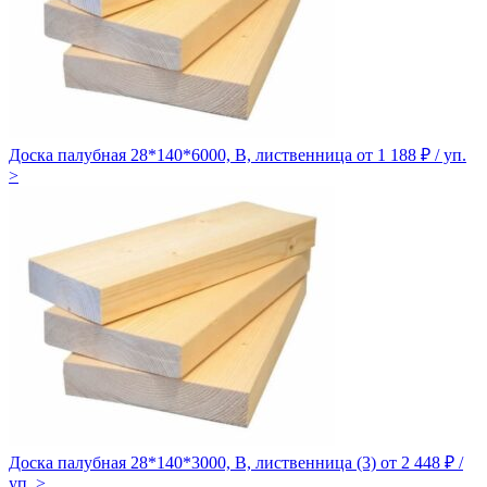
Доска палубная 28*140*6000, В, лиственница
от 1 188 ₽ / уп.
>
Доска палубная 28*140*3000, В, лиственница (3)
от 2 448 ₽ /
уп.
>