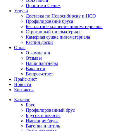
OSB плита
Пропитки Сенеж
Услуги
Доставка по Новосибирску и НСО
Профилирование бруса
Бесплатное хранение пиломатериалов
Строганный пиломатериал
Камерная сушка пиломатериала
Распил доски
О нас
О компании
Отзывы
Наши партнеры
Вакансии
Вопрос-ответ
Прайс-лист
Новости
Контакты
Каталог
Брус
Профилированный брус
Брусок и шканты
Имитация бруса
Вагонка и штиль