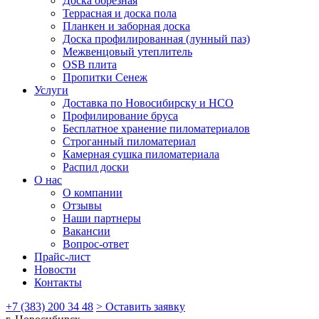
Доска обрезная
Террасная и доска пола
Планкен и заборная доска
Доска профилированная (лунный паз)
Межвенцовый утеплитель
OSB плита
Пропитки Сенеж
Услуги
Доставка по Новосибирску и НСО
Профилирование бруса
Бесплатное хранение пиломатериалов
Строганный пиломатериал
Камерная сушка пиломатериала
Распил доски
О нас
О компании
Отзывы
Наши партнеры
Вакансии
Вопрос-ответ
Прайс-лист
Новости
Контакты
+7 (383) 200 34 48
> Оставить заявку