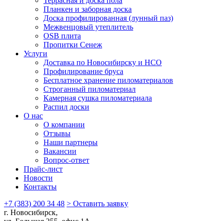
Террасная и доска пола
Планкен и заборная доска
Доска профилированная (лунный паз)
Межвенцовый утеплитель
OSB плита
Пропитки Сенеж
Услуги
Доставка по Новосибирску и НСО
Профилирование бруса
Бесплатное хранение пиломатериалов
Строганный пиломатериал
Камерная сушка пиломатериала
Распил доски
О нас
О компании
Отзывы
Наши партнеры
Вакансии
Вопрос-ответ
Прайс-лист
Новости
Контакты
+7 (383) 200 34 48
> Оставить заявку
г. Новосибирск,