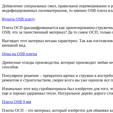
Добавление специальных смол, правильное перемешивание и ра
модифицированных пиломатериалов, то именно OSB плита влаг
Купить OSB плиту
Плита ОСП (расшифровывается как ориентированно-стружечная п
OSB, что за таинственный материал? Да то самое ОСП, только по
Выглядит этот материал весьма характерно. Так как изготавли
внешний вид.
Цена на OSB плиты
Древесные отходы производства, которые производит любая ле
способов.
Популярное решение – превратить щепки и стружки в востреб
ремонтом и строительством, скорее всего вы уже оценили все 
Изначально этот вид стройматериала был изобретен для того, 
еще и хорошо удерживал тепло. Натуральное дерево дорого сто
Плита OSB 9 мм
Плиты ОСП – это материал, который изобретен для обшивки ка