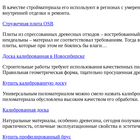
В качестве стройматериала его используют в регионах с умере
внутренней отделки и ремонта.
Стружечная плита OSB
Плиты из спрессованных древесных отходов – востребованный 
неидеальны – материал не соответствовал требованиям. Тогда
плиты, которые при этом не боялись бы влаги…
Доска калиброванная в Новосибирске
Строительные работы требуют использования качественных пило
Правильная геометрическая форма, тщательно просушенная древ
Купить калиброванную доску
Универсальным пиломатериалом можно смело назвать калиброва
пиломатериала обусловлена высоким качеством его обработки.
Калиброванная доска
Натуральные материалы, особенно древесина, сегодня получают
практичность, отличные эксплуатационные свойства и эстети
Купить профилированный брус