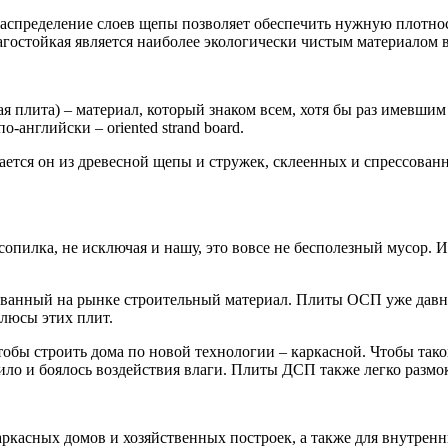
спределение слоев щепы позволяет обеспечить нужную плотност
остойкая является наиболее экологически чистым материалом в
лита) – материал, который знаком всем, хотя бы раз имевшим д
-английски – oriented strand board.
вается он из древесной щепы и стружек, склеенных и спрессова
сопилка, не исключая и нашу, это вовсе не бесполезный мусор.
ованный на рынке строительный материал. Плиты ОСП уже давно
плюсы этих плит.
чтобы строить дома по новой технологии – каркасной. Чтобы так
ило и боялось воздействия влаги. Плиты ДСП также легко размо
ркасных домов и хозяйственных построек, а также для внутренн