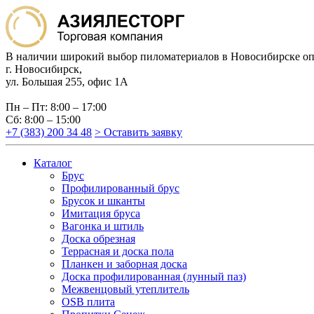
В наличии широкий выбор пиломатериалов в Новосибирске оп
г. Новосибирск,
ул. Большая 255, офис 1А
Пн – Пт: 8:00 – 17:00
Сб: 8:00 – 15:00
+7 (383) 200 34 48
> Оставить заявку
Каталог
Брус
Профилированный брус
Брусок и шканты
Имитация бруса
Вагонка и штиль
Доска обрезная
Террасная и доска пола
Планкен и заборная доска
Доска профилированная (лунный паз)
Межвенцовый утеплитель
OSB плита