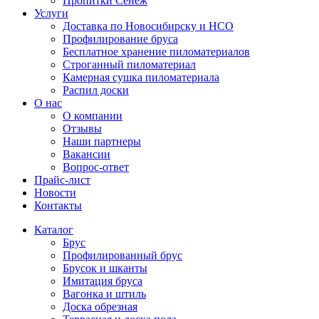
Пропитки Сенеж
Услуги
Доставка по Новосибирску и НСО
Профилирование бруса
Бесплатное хранение пиломатериалов
Строганный пиломатериал
Камерная сушка пиломатериала
Распил доски
О нас
О компании
Отзывы
Наши партнеры
Вакансии
Вопрос-ответ
Прайс-лист
Новости
Контакты
Каталог
Брус
Профилированный брус
Брусок и шканты
Имитация бруса
Вагонка и штиль
Доска обрезная