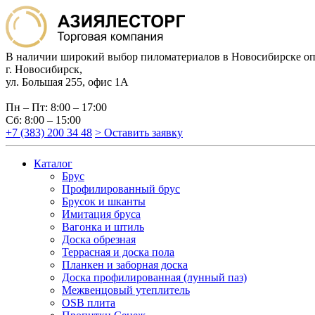
В наличии широкий выбор пиломатериалов в Новосибирске оп
г. Новосибирск,
ул. Большая 255, офис 1А
Пн – Пт: 8:00 – 17:00
Сб: 8:00 – 15:00
+7 (383) 200 34 48
> Оставить заявку
Каталог
Брус
Профилированный брус
Брусок и шканты
Имитация бруса
Вагонка и штиль
Доска обрезная
Террасная и доска пола
Планкен и заборная доска
Доска профилированная (лунный паз)
Межвенцовый утеплитель
OSB плита