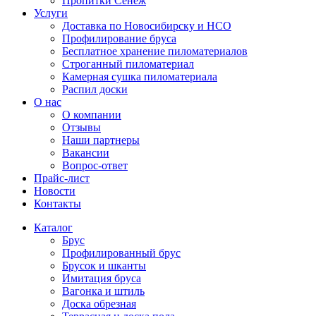
Пропитки Сенеж
Услуги
Доставка по Новосибирску и НСО
Профилирование бруса
Бесплатное хранение пиломатериалов
Строганный пиломатериал
Камерная сушка пиломатериала
Распил доски
О нас
О компании
Отзывы
Наши партнеры
Вакансии
Вопрос-ответ
Прайс-лист
Новости
Контакты
Каталог
Брус
Профилированный брус
Брусок и шканты
Имитация бруса
Вагонка и штиль
Доска обрезная