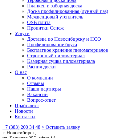
Террасная и доска пола
Планкен и заборная доска
Доска профилированная (лунный паз)
Межвенцовый утеплитель
OSB плита
Пропитки Сенеж
Услуги
Доставка по Новосибирску и НСО
Профилирование бруса
Бесплатное хранение пиломатериалов
Строганный пиломатериал
Камерная сушка пиломатериала
Распил доски
О нас
О компании
Отзывы
Наши партнеры
Вакансии
Вопрос-ответ
Прайс-лист
Новости
Контакты
+7 (383) 200 34 48
> Оставить заявку
г. Новосибирск,