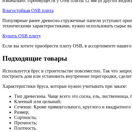
изначально. Преимуществ у OSB плиты 12 мм (и других видов) оч
Влагостойкая OSB плита
Популярные ранее древесно-стружечные панели уступают орие
техническими характеристиками, нужно использовать сырье вы
Купить OSB плиту
Если вы хотите приобрести плиту OSB, в ассортименте нашего п
Подходящие товары
Используется брус в строительстве повсеместно. Так что запр
построить дом или установить внутренние перегородки, сделать
Характеристики бруса, которые нужно учитывать при заказе:
Тип древесины. Чаще всего это сосна, ель, лиственница, 
Клееный или цельный;
Сечение. Кроме прямоугольного, круглого и квадратног
Размер;
Сортность;
Прочность;
Плотность.