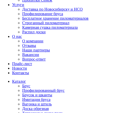
Пропитки Сенеж
Услуги
Доставка по Новосибирску и НСО
Профилирование бруса
Бесплатное хранение пиломатериалов
Строганный пиломатериал
Камерная сушка пиломатериала
Распил доски
О нас
О компании
Отзывы
Наши партнеры
Вакансии
Вопрос-ответ
Прайс-лист
Новости
Контакты
Каталог
Брус
Профилированный брус
Брусок и шканты
Имитация бруса
Вагонка и штиль
Доска обрезная