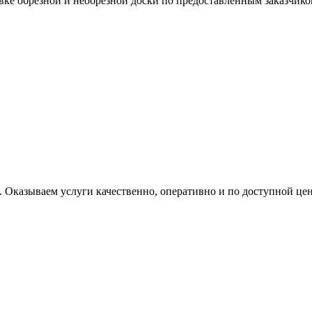
вке обрезной и необрезной доски по предоставленным заказчико
 Оказываем услуги качественно, оперативно и по доступной цен