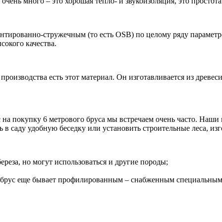
ень много – это хорошая тепло- и звукоизоляция, это простота в
нтированно-стружечным (то есть OSB) по целому ряду параметр
сокого качества.
роизводства есть этот материал. Он изготавливается из древеси
ос на покупку 6 метрового бруса мы встречаем очень часто. Наш
 в саду удобную беседку или установить строительные леса, изго
береза, но могут использоваться и другие породы;
о брус еще бывает профилированным – снабженным специальными