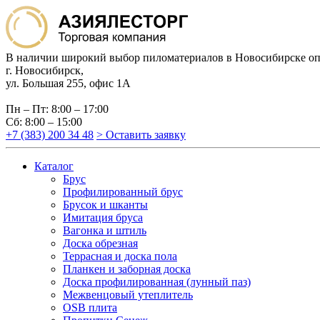
В наличии широкий выбор пиломатериалов в Новосибирске оп
г. Новосибирск,
ул. Большая 255, офис 1А
Пн – Пт: 8:00 – 17:00
Сб: 8:00 – 15:00
+7 (383) 200 34 48
> Оставить заявку
Каталог
Брус
Профилированный брус
Брусок и шканты
Имитация бруса
Вагонка и штиль
Доска обрезная
Террасная и доска пола
Планкен и заборная доска
Доска профилированная (лунный паз)
Межвенцовый утеплитель
OSB плита