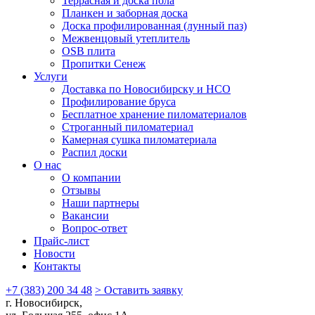
Террасная и доска пола
Планкен и заборная доска
Доска профилированная (лунный паз)
Межвенцовый утеплитель
OSB плита
Пропитки Сенеж
Услуги
Доставка по Новосибирску и НСО
Профилирование бруса
Бесплатное хранение пиломатериалов
Строганный пиломатериал
Камерная сушка пиломатериала
Распил доски
О нас
О компании
Отзывы
Наши партнеры
Вакансии
Вопрос-ответ
Прайс-лист
Новости
Контакты
+7 (383) 200 34 48
> Оставить заявку
г. Новосибирск,