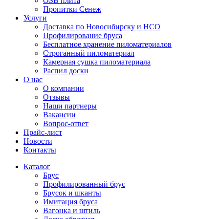
OSB плита
Пропитки Сенеж
Услуги
Доставка по Новосибирску и НСО
Профилирование бруса
Бесплатное хранение пиломатериалов
Строганный пиломатериал
Камерная сушка пиломатериала
Распил доски
О нас
О компании
Отзывы
Наши партнеры
Вакансии
Вопрос-ответ
Прайс-лист
Новости
Контакты
Каталог
Брус
Профилированный брус
Брусок и шканты
Имитация бруса
Вагонка и штиль