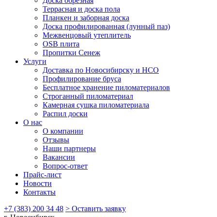
Доска обрезная
Террасная и доска пола
Планкен и заборная доска
Доска профилированная (лунный паз)
Межвенцовый утеплитель
OSB плита
Пропитки Сенеж
Услуги
Доставка по Новосибирску и НСО
Профилирование бруса
Бесплатное хранение пиломатериалов
Строганный пиломатериал
Камерная сушка пиломатериала
Распил доски
О нас
О компании
Отзывы
Наши партнеры
Вакансии
Вопрос-ответ
Прайс-лист
Новости
Контакты
+7 (383) 200 34 48
> Оставить заявку