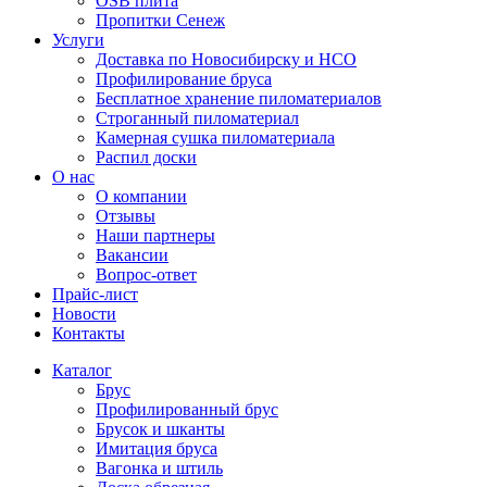
OSB плита
Пропитки Сенеж
Услуги
Доставка по Новосибирску и НСО
Профилирование бруса
Бесплатное хранение пиломатериалов
Строганный пиломатериал
Камерная сушка пиломатериала
Распил доски
О нас
О компании
Отзывы
Наши партнеры
Вакансии
Вопрос-ответ
Прайс-лист
Новости
Контакты
Каталог
Брус
Профилированный брус
Брусок и шканты
Имитация бруса
Вагонка и штиль