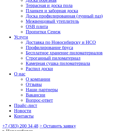
Доска обрезная
Террасная и доска пола
Планкен и заборная доска
Доска профилированная (лунный паз)
Межвенцовый утеплитель
OSB плита
Пропитки Сенеж
Услуги
Доставка по Новосибирску и НСО
Профилирование бруса
Бесплатное хранение пиломатериалов
Строганный пиломатериал
Камерная сушка пиломатериала
Распил доски
О нас
О компании
Отзывы
Наши партнеры
Вакансии
Вопрос-ответ
Прайс-лист
Новости
Контакты
+7 (383) 200 34 48
> Оставить заявку