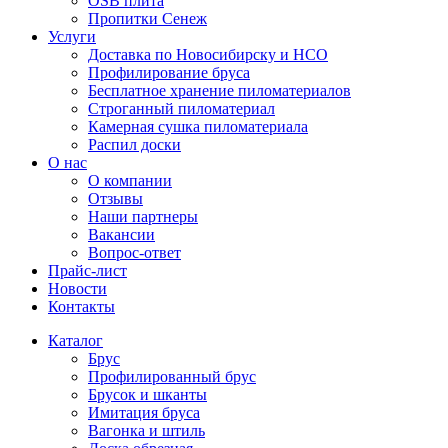
OSB плита
Пропитки Сенеж
Услуги
Доставка по Новосибирску и НСО
Профилирование бруса
Бесплатное хранение пиломатериалов
Строганный пиломатериал
Камерная сушка пиломатериала
Распил доски
О нас
О компании
Отзывы
Наши партнеры
Вакансии
Вопрос-ответ
Прайс-лист
Новости
Контакты
Каталог
Брус
Профилированный брус
Брусок и шканты
Имитация бруса
Вагонка и штиль