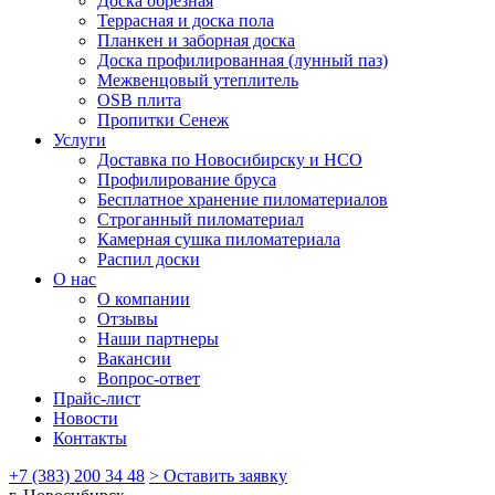
Доска обрезная
Террасная и доска пола
Планкен и заборная доска
Доска профилированная (лунный паз)
Межвенцовый утеплитель
OSB плита
Пропитки Сенеж
Услуги
Доставка по Новосибирску и НСО
Профилирование бруса
Бесплатное хранение пиломатериалов
Строганный пиломатериал
Камерная сушка пиломатериала
Распил доски
О нас
О компании
Отзывы
Наши партнеры
Вакансии
Вопрос-ответ
Прайс-лист
Новости
Контакты
+7 (383) 200 34 48
> Оставить заявку