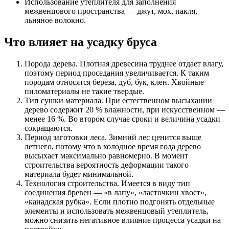
Использование утеплителя для заполнения
межвенцового пространства — джут, мох, пакля,
льняное волокно.
Что влияет на усадку бруса
Порода дерева. Плотная древесина труднее отдает влагу,
поэтому период проседания увеличивается. К таким
породам относятся береза, дуб, бук, клен. Хвойные
пиломатериалы не такие твердые.
Тип сушки материала. При естественном высыхании
дерево содержит 20 % влажности, при искусственном —
менее 16 %. Во втором случае сроки и величина усадки
сокращаются.
Период заготовки леса. Зимний лес ценится выше
летнего, потому что в холодное время года дерево
высыхает максимально равномерно. В момент
строительства вероятность деформации такого
материала будет минимальной.
Технология строительства. Имеется в виду тип
соединения бревен — «в лапу», «ласточкин хвост»,
«канадская рубка». Если плотно подгонять отдельные
элементы и использовать межвенцовый утеплитель,
можно снизить негативное влияние процесса усадки на