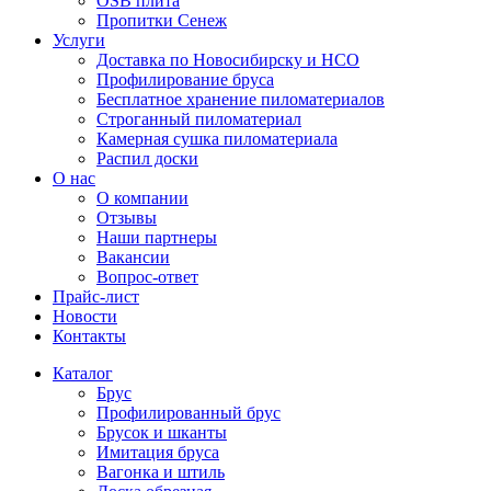
OSB плита
Пропитки Сенеж
Услуги
Доставка по Новосибирску и НСО
Профилирование бруса
Бесплатное хранение пиломатериалов
Строганный пиломатериал
Камерная сушка пиломатериала
Распил доски
О нас
О компании
Отзывы
Наши партнеры
Вакансии
Вопрос-ответ
Прайс-лист
Новости
Контакты
Каталог
Брус
Профилированный брус
Брусок и шканты
Имитация бруса
Вагонка и штиль