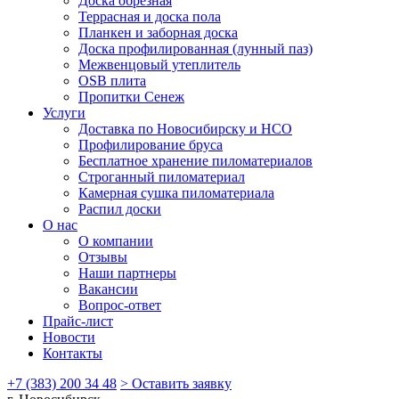
Доска обрезная
Террасная и доска пола
Планкен и заборная доска
Доска профилированная (лунный паз)
Межвенцовый утеплитель
OSB плита
Пропитки Сенеж
Услуги
Доставка по Новосибирску и НСО
Профилирование бруса
Бесплатное хранение пиломатериалов
Строганный пиломатериал
Камерная сушка пиломатериала
Распил доски
О нас
О компании
Отзывы
Наши партнеры
Вакансии
Вопрос-ответ
Прайс-лист
Новости
Контакты
+7 (383) 200 34 48
> Оставить заявку