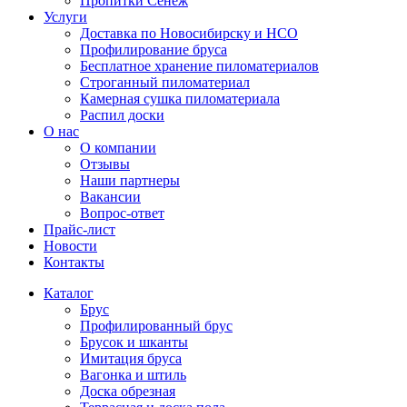
Пропитки Сенеж
Услуги
Доставка по Новосибирску и НСО
Профилирование бруса
Бесплатное хранение пиломатериалов
Строганный пиломатериал
Камерная сушка пиломатериала
Распил доски
О нас
О компании
Отзывы
Наши партнеры
Вакансии
Вопрос-ответ
Прайс-лист
Новости
Контакты
Каталог
Брус
Профилированный брус
Брусок и шканты
Имитация бруса
Вагонка и штиль
Доска обрезная