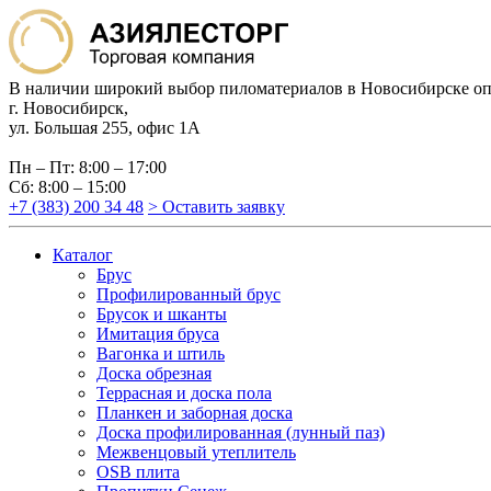
В наличии широкий выбор пиломатериалов в Новосибирске оп
г. Новосибирск,
ул. Большая 255, офис 1А
Пн – Пт: 8:00 – 17:00
Сб: 8:00 – 15:00
+7 (383) 200 34 48
> Оставить заявку
Каталог
Брус
Профилированный брус
Брусок и шканты
Имитация бруса
Вагонка и штиль
Доска обрезная
Террасная и доска пола
Планкен и заборная доска
Доска профилированная (лунный паз)
Межвенцовый утеплитель
OSB плита