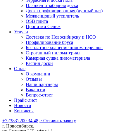
Террасная и доска пола
Планкен и заборная доска
Доска профилированная (лунный паз)
Межвенцовый утеплитель
OSB плита
Пропитки Сенеж
Услуги
Доставка по Новосибирску и НСО
Профилирование бруса
Бесплатное хранение пиломатериалов
Строганный пиломатериал
Камерная сушка пиломатериала
Распил доски
О нас
О компании
Отзывы
Наши партнеры
Вакансии
Вопрос-ответ
Прайс-лист
Новости
Контакты
+7 (383) 200 34 48
> Оставить заявку
г. Новосибирск,