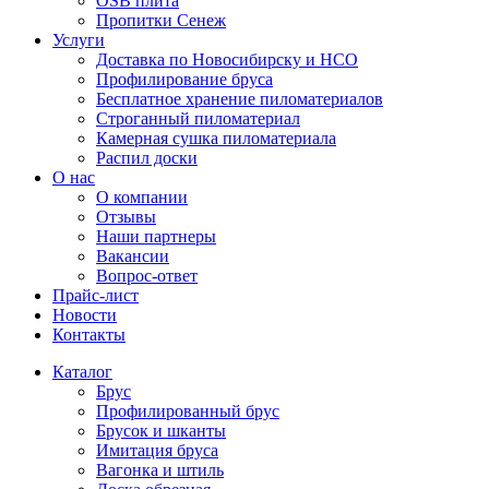
OSB плита
Пропитки Сенеж
Услуги
Доставка по Новосибирску и НСО
Профилирование бруса
Бесплатное хранение пиломатериалов
Строганный пиломатериал
Камерная сушка пиломатериала
Распил доски
О нас
О компании
Отзывы
Наши партнеры
Вакансии
Вопрос-ответ
Прайс-лист
Новости
Контакты
Каталог
Брус
Профилированный брус
Брусок и шканты
Имитация бруса
Вагонка и штиль