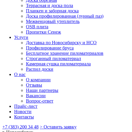
Доска обрезная
Террасная и доска пола
Планкен и заборная доска
Доска профилированная (лунный паз)
Межвенцовый утеплитель
OSB плита
Пропитки Сенеж
Услуги
Доставка по Новосибирску и НСО
Профилирование бруса
Бесплатное хранение пиломатериалов
Строганный пиломатериал
Камерная сушка пиломатериала
Распил доски
О нас
О компании
Отзывы
Наши партнеры
Вакансии
Вопрос-ответ
Прайс-лист
Новости
Контакты
+7 (383) 200 34 48
> Оставить заявку