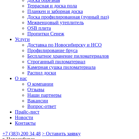
Доска обрезная
Террасная и доска пола
Планкен и заборная доска
Доска профилированная (лунный паз)
Межвенцовый утеплитель
OSB плита
Пропитки Сенеж
Услуги
Доставка по Новосибирску и НСО
Профилирование бруса
Бесплатное хранение пиломатериалов
Строганный пиломатериал
Камерная сушка пиломатериала
Распил доски
О нас
О компании
Отзывы
Наши партнеры
Вакансии
Вопрос-ответ
Прайс-лист
Новости
Контакты
+7 (383) 200 34 48
> Оставить заявку