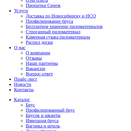
OSB плита
Пропитки Сенеж
Услуги
Доставка по Новосибирску и НСО
Профилирование бруса
Бесплатное хранение пиломатериалов
Строганный пиломатериал
Камерная сушка пиломатериала
Распил доски
О нас
О компании
Отзывы
Наши партнеры
Вакансии
Вопрос-ответ
Прайс-лист
Новости
Контакты
Каталог
Брус
Профилированный брус
Брусок и шканты
Имитация бруса
Вагонка и штиль