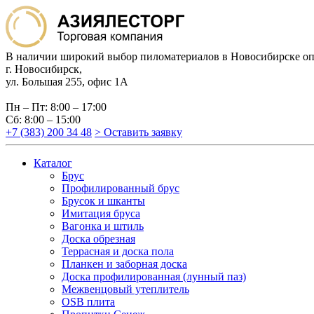
В наличии широкий выбор пиломатериалов в Новосибирске оп
г. Новосибирск,
ул. Большая 255, офис 1А
Пн – Пт: 8:00 – 17:00
Сб: 8:00 – 15:00
+7 (383) 200 34 48
> Оставить заявку
Каталог
Брус
Профилированный брус
Брусок и шканты
Имитация бруса
Вагонка и штиль
Доска обрезная
Террасная и доска пола
Планкен и заборная доска
Доска профилированная (лунный паз)
Межвенцовый утеплитель
OSB плита