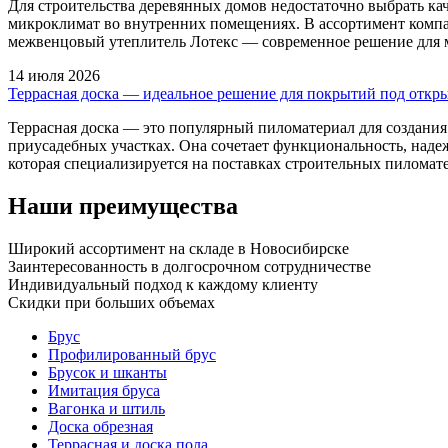
Для строительства деревянных домов недостаточно выбрать ка
микроклимат во внутренних помещениях. В ассортимент комп
межвенцовый утеплитель Лотекс — современное решение для 
14 июля 2026
Террасная доска — идеальное решение для покрытий под откр
Террасная доска — это популярный пиломатериал для создания
приусадебных участках. Она сочетает функциональность, над
которая специализируется на поставках строительных пиломат
Наши преимущества
Широкий ассортимент на складе в Новосибирске
Заинтересованность в долгосрочном сотрудничестве
Индивидуальный подход к каждому клиенту
Скидки при больших объемах
Брус
Профилированный брус
Брусок и шканты
Имитация бруса
Вагонка и штиль
Доска обрезная
Террасная и доска пола