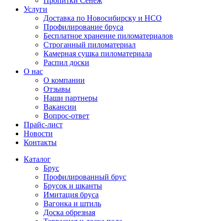
Пропитки Сенеж
Услуги
Доставка по Новосибирску и НСО
Профилирование бруса
Бесплатное хранение пиломатериалов
Строганный пиломатериал
Камерная сушка пиломатериала
Распил доски
О нас
О компании
Отзывы
Наши партнеры
Вакансии
Вопрос-ответ
Прайс-лист
Новости
Контакты
Каталог
Брус
Профилированный брус
Брусок и шканты
Имитация бруса
Вагонка и штиль
Доска обрезная