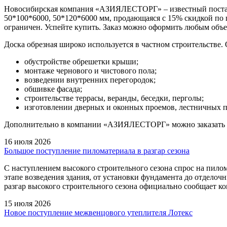
Новосибирская компания «АЗИЯЛЕСТОРГ» – известный поставщи
50*100*6000, 50*120*6000 мм, продающаяся с 15% скидкой по ц
ограничен. Успейте купить. Заказ можно оформить любым объе
Доска обрезная широко используется в частном строительстве. 
обустройстве обрешетки крыши;
монтаже чернового и чистового пола;
возведении внутренних перегородок;
обшивке фасада;
строительстве террасы, веранды, беседки, перголы;
изготовлении дверных и оконных проемов, лестничных п
Дополнительно в компании «АЗИЯЛЕСТОРГ» можно заказать р
16 июля 2026
Большое поступление пиломатериала в разгар сезона
С наступлением высокого строительного сезона спрос на пилом
этапе возведения здания, от установки фундамента до отдело
разгар высокого строительного сезона официально сообщает 
15 июля 2026
Новое поступление межвенцового утеплителя Лотекс