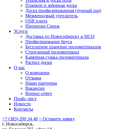
Террасная и доска пола
Планкен и заборная доска
Доска профилированная (лунный паз)
Межвенцовый утеплитель
OSB плита
Пропитки Сенеж
Услуги
Доставка по Новосибирску и НСО
Профилирование бруса
Бесплатное хранение пиломатериалов
Строганный пиломатериал
Камерная сушка пиломатериала
Распил доски
О нас
О компании
Отзывы
Наши партнеры
Вакансии
Вопрос-ответ
Прайс-лист
Новости
Контакты
+7 (383) 200 34 48
> Оставить заявку
г. Новосибирск,