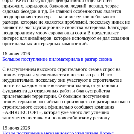
сорта. Ее используют для декоративной отделки стен
прихожих, коридоров, балконов, лоджий, веранд, террас,
садовых беседок и т.д. Ее главной особенностью является
неоднородная структура – наличие сучков небольшого
размера, которые не являются проблемой, поскольку никак не
влияют на эксплуатационные свойства материала. Благодаря
неоднородному узору евровагонка сорта В представляет
интерес для дизайнеров, которые используют ее для создания
оригинальных интерьерных композиций.
16 июля 2026
Большое поступление пиломатериала в разгар сезона
С наступлением высокого строительного сезона спрос на
пиломатериалы увеличивается в несколько раз. И это
неудивительно, поскольку они участвуют в строительстве
почти на каждом этапе возведения здания, от установки
фундамента до отделочных работ и благоустройства
прилегающей территории. О большом поступлении
пиломатериалов российского производства в разгар высокого
строительного сезона официально сообщает компания
«АЗИЯЛЕСТОРГ», которая уже много лет успешно
занимается поставками по новосибирскому региону.
15 июля 2026
Новое поступление межвенцового утеплителя Лотекс