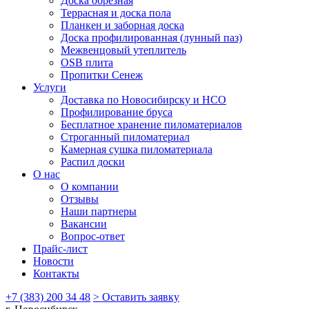
Доска обрезная
Террасная и доска пола
Планкен и заборная доска
Доска профилированная (лунный паз)
Межвенцовый утеплитель
OSB плита
Пропитки Сенеж
Услуги
Доставка по Новосибирску и НСО
Профилирование бруса
Бесплатное хранение пиломатериалов
Строганный пиломатериал
Камерная сушка пиломатериала
Распил доски
О нас
О компании
Отзывы
Наши партнеры
Вакансии
Вопрос-ответ
Прайс-лист
Новости
Контакты
+7 (383) 200 34 48
> Оставить заявку