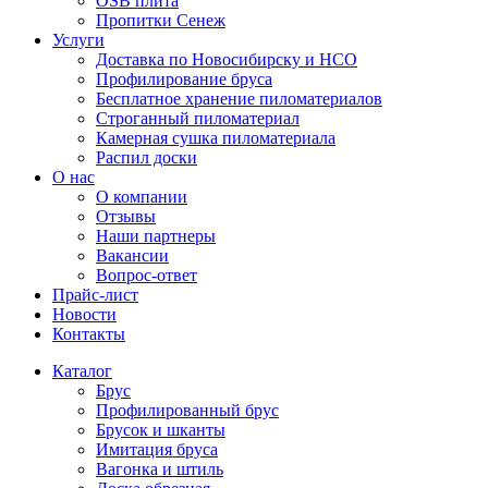
OSB плита
Пропитки Сенеж
Услуги
Доставка по Новосибирску и НСО
Профилирование бруса
Бесплатное хранение пиломатериалов
Строганный пиломатериал
Камерная сушка пиломатериала
Распил доски
О нас
О компании
Отзывы
Наши партнеры
Вакансии
Вопрос-ответ
Прайс-лист
Новости
Контакты
Каталог
Брус
Профилированный брус
Брусок и шканты
Имитация бруса
Вагонка и штиль