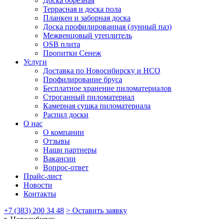
Доска обрезная
Террасная и доска пола
Планкен и заборная доска
Доска профилированная (лунный паз)
Межвенцовый утеплитель
OSB плита
Пропитки Сенеж
Услуги
Доставка по Новосибирску и НСО
Профилирование бруса
Бесплатное хранение пиломатериалов
Строганный пиломатериал
Камерная сушка пиломатериала
Распил доски
О нас
О компании
Отзывы
Наши партнеры
Вакансии
Вопрос-ответ
Прайс-лист
Новости
Контакты
+7 (383) 200 34 48
> Оставить заявку