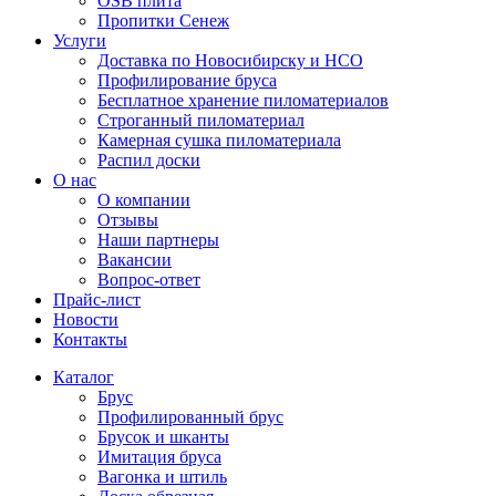
OSB плита
Пропитки Сенеж
Услуги
Доставка по Новосибирску и НСО
Профилирование бруса
Бесплатное хранение пиломатериалов
Строганный пиломатериал
Камерная сушка пиломатериала
Распил доски
О нас
О компании
Отзывы
Наши партнеры
Вакансии
Вопрос-ответ
Прайс-лист
Новости
Контакты
Каталог
Брус
Профилированный брус
Брусок и шканты
Имитация бруса
Вагонка и штиль