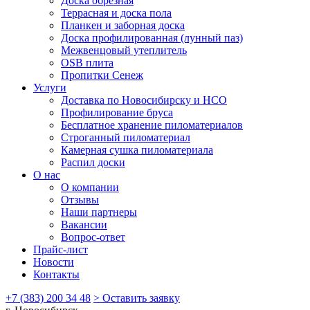
Доска обрезная
Террасная и доска пола
Планкен и заборная доска
Доска профилированная (лунный паз)
Межвенцовый утеплитель
OSB плита
Пропитки Сенеж
Услуги
Доставка по Новосибирску и НСО
Профилирование бруса
Бесплатное хранение пиломатериалов
Строганный пиломатериал
Камерная сушка пиломатериала
Распил доски
О нас
О компании
Отзывы
Наши партнеры
Вакансии
Вопрос-ответ
Прайс-лист
Новости
Контакты
+7 (383) 200 34 48
> Оставить заявку