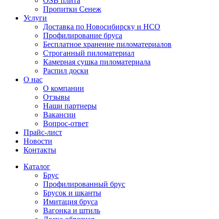
OSB плита
Пропитки Сенеж
Услуги
Доставка по Новосибирску и НСО
Профилирование бруса
Бесплатное хранение пиломатериалов
Строганный пиломатериал
Камерная сушка пиломатериала
Распил доски
О нас
О компании
Отзывы
Наши партнеры
Вакансии
Вопрос-ответ
Прайс-лист
Новости
Контакты
Каталог
Брус
Профилированный брус
Брусок и шканты
Имитация бруса
Вагонка и штиль