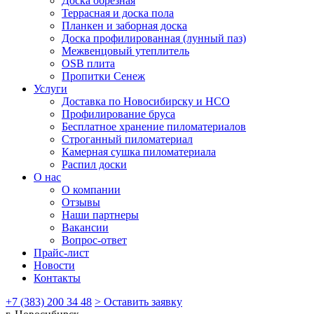
Доска обрезная
Террасная и доска пола
Планкен и заборная доска
Доска профилированная (лунный паз)
Межвенцовый утеплитель
OSB плита
Пропитки Сенеж
Услуги
Доставка по Новосибирску и НСО
Профилирование бруса
Бесплатное хранение пиломатериалов
Строганный пиломатериал
Камерная сушка пиломатериала
Распил доски
О нас
О компании
Отзывы
Наши партнеры
Вакансии
Вопрос-ответ
Прайс-лист
Новости
Контакты
+7 (383) 200 34 48
> Оставить заявку