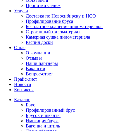
OSB плита
Пропитки Сенеж
Услуги
Доставка по Новосибирску и НСО
Профилирование бруса
Бесплатное хранение пиломатериалов
Строганный пиломатериал
Камерная сушка пиломатериала
Распил доски
О нас
О компании
Отзывы
Наши партнеры
Вакансии
Вопрос-ответ
Прайс-лист
Новости
Контакты
Каталог
Брус
Профилированный брус
Брусок и шканты
Имитация бруса
Вагонка и штиль