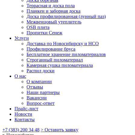
Доска обрезная
Террасная и доска пола
Планкен и заборная доска
Доска профилированная (лунный паз)
Межвенцовый утеплитель
OSB плита
Пропитки Сенеж
Услуги
Доставка по Новосибирску и НСО
Профилирование бруса
Бесплатное хранение пиломатериалов
Строганный пиломатериал
Камерная сушка пиломатериала
Распил доски
О нас
О компании
Отзывы
Наши партнеры
Вакансии
Вопрос-ответ
Прайс-лист
Новости
Контакты
+7 (383) 200 34 48
> Оставить заявку