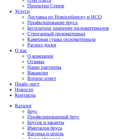
OSB плита
Пропитки Сенеж
Услуги
Доставка по Новосибирску и НСО
Профилирование бруса
Бесплатное хранение пиломатериалов
Строганный пиломатериал
Камерная сушка пиломатериала
Распил доски
О нас
О компании
Отзывы
Наши партнеры
Вакансии
Вопрос-ответ
Прайс-лист
Новости
Контакты
Каталог
Брус
Профилированный брус
Брусок и шканты
Имитация бруса
Вагонка и штиль