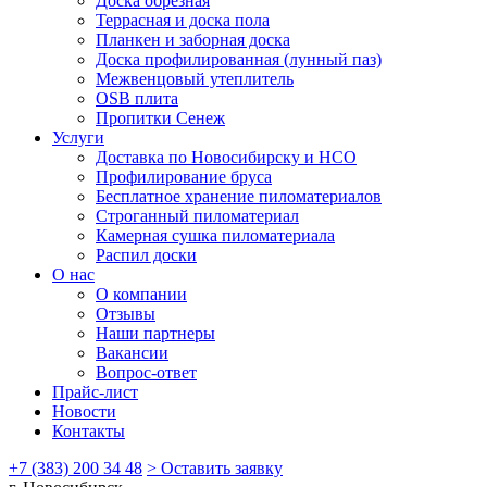
Доска обрезная
Террасная и доска пола
Планкен и заборная доска
Доска профилированная (лунный паз)
Межвенцовый утеплитель
OSB плита
Пропитки Сенеж
Услуги
Доставка по Новосибирску и НСО
Профилирование бруса
Бесплатное хранение пиломатериалов
Строганный пиломатериал
Камерная сушка пиломатериала
Распил доски
О нас
О компании
Отзывы
Наши партнеры
Вакансии
Вопрос-ответ
Прайс-лист
Новости
Контакты
+7 (383) 200 34 48
> Оставить заявку