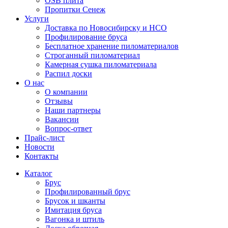
OSB плита
Пропитки Сенеж
Услуги
Доставка по Новосибирску и НСО
Профилирование бруса
Бесплатное хранение пиломатериалов
Строганный пиломатериал
Камерная сушка пиломатериала
Распил доски
О нас
О компании
Отзывы
Наши партнеры
Вакансии
Вопрос-ответ
Прайс-лист
Новости
Контакты
Каталог
Брус
Профилированный брус
Брусок и шканты
Имитация бруса
Вагонка и штиль