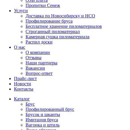
OSB плита
Пропитки Сенеж
Услуги
Доставка по Новосибирску и НСО
Профилирование бруса
Бесплатное хранение пиломатериалов
Строганный пиломатериал
Камерная сушка пиломатериала
Распил доски
О нас
О компании
Отзывы
Наши партнеры
Вакансии
Вопрос-ответ
Прайс-лист
Новости
Контакты
Каталог
Брус
Профилированный брус
Брусок и шканты
Имитация бруса
Вагонка и штиль