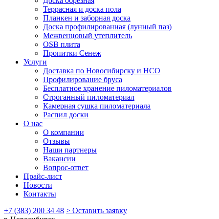
Доска обрезная
Террасная и доска пола
Планкен и заборная доска
Доска профилированная (лунный паз)
Межвенцовый утеплитель
OSB плита
Пропитки Сенеж
Услуги
Доставка по Новосибирску и НСО
Профилирование бруса
Бесплатное хранение пиломатериалов
Строганный пиломатериал
Камерная сушка пиломатериала
Распил доски
О нас
О компании
Отзывы
Наши партнеры
Вакансии
Вопрос-ответ
Прайс-лист
Новости
Контакты
+7 (383) 200 34 48
> Оставить заявку