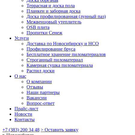
Доска обрезная
Террасная и доска пола
Планкен и заборная доска
Доска профилированная (лунный паз)
Межвенцовый утеплитель
OSB плита
Пропитки Сенеж
Услуги
Доставка по Новосибирску и НСО
Профилирование бруса
Бесплатное хранение пиломатериалов
Строганный пиломатериал
Камерная сушка пиломатериала
Распил доски
О нас
О компании
Отзывы
Наши партнеры
Вакансии
Вопрос-ответ
Прайс-лист
Новости
Контакты
+7 (383) 200 34 48
> Оставить заявку