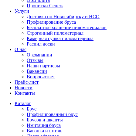
OSB плита
Пропитки Сенеж
Услуги
Доставка по Новосибирску и НСО
Профилирование бруса
Бесплатное хранение пиломатериалов
Строганный пиломатериал
Камерная сушка пиломатериала
Распил доски
О нас
О компании
Отзывы
Наши партнеры
Вакансии
Вопрос-ответ
Прайс-лист
Новости
Контакты
Каталог
Брус
Профилированный брус
Брусок и шканты
Имитация бруса
Вагонка и штиль