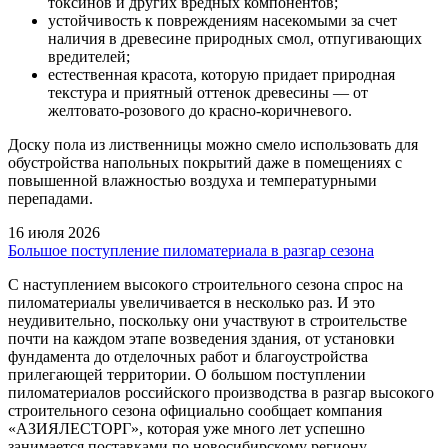
токсинов и других вредных компонентов;
устойчивость к повреждениям насекомыми за счет
наличия в древесине природных смол, отпугивающих
вредителей;
естественная красота, которую придает природная
текстура и приятный оттенок древесины — от
желтовато-розового до красно-коричневого.
Доску пола из лиственницы можно смело использовать для
обустройства напольных покрытий даже в помещениях с
повышенной влажностью воздуха и температурными
перепадами.
16 июля 2026
Большое поступление пиломатериала в разгар сезона
С наступлением высокого строительного сезона спрос на
пиломатериалы увеличивается в несколько раз. И это
неудивительно, поскольку они участвуют в строительстве
почти на каждом этапе возведения здания, от установки
фундамента до отделочных работ и благоустройства
прилегающей территории. О большом поступлении
пиломатериалов российского производства в разгар высокого
строительного сезона официально сообщает компания
«АЗИЯЛЕСТОРГ», которая уже много лет успешно
занимается поставками по новосибирскому региону.