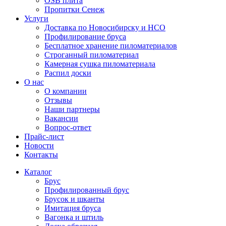
OSB плита
Пропитки Сенеж
Услуги
Доставка по Новосибирску и НСО
Профилирование бруса
Бесплатное хранение пиломатериалов
Строганный пиломатериал
Камерная сушка пиломатериала
Распил доски
О нас
О компании
Отзывы
Наши партнеры
Вакансии
Вопрос-ответ
Прайс-лист
Новости
Контакты
Каталог
Брус
Профилированный брус
Брусок и шканты
Имитация бруса
Вагонка и штиль