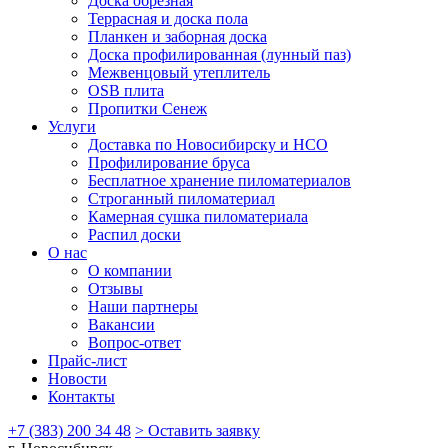
Доска обрезная
Террасная и доска пола
Планкен и заборная доска
Доска профилированная (лунный паз)
Межвенцовый утеплитель
OSB плита
Пропитки Сенеж
Услуги
Доставка по Новосибирску и НСО
Профилирование бруса
Бесплатное хранение пиломатериалов
Строганный пиломатериал
Камерная сушка пиломатериала
Распил доски
О нас
О компании
Отзывы
Наши партнеры
Вакансии
Вопрос-ответ
Прайс-лист
Новости
Контакты
+7 (383) 200 34 48
> Оставить заявку