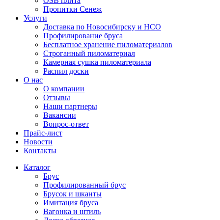
OSB плита
Пропитки Сенеж
Услуги
Доставка по Новосибирску и НСО
Профилирование бруса
Бесплатное хранение пиломатериалов
Строганный пиломатериал
Камерная сушка пиломатериала
Распил доски
О нас
О компании
Отзывы
Наши партнеры
Вакансии
Вопрос-ответ
Прайс-лист
Новости
Контакты
Каталог
Брус
Профилированный брус
Брусок и шканты
Имитация бруса
Вагонка и штиль