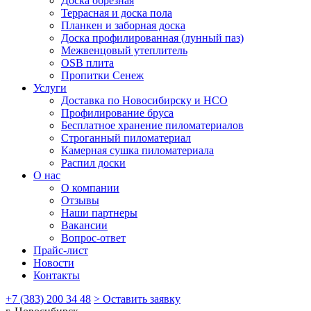
Доска обрезная
Террасная и доска пола
Планкен и заборная доска
Доска профилированная (лунный паз)
Межвенцовый утеплитель
OSB плита
Пропитки Сенеж
Услуги
Доставка по Новосибирску и НСО
Профилирование бруса
Бесплатное хранение пиломатериалов
Строганный пиломатериал
Камерная сушка пиломатериала
Распил доски
О нас
О компании
Отзывы
Наши партнеры
Вакансии
Вопрос-ответ
Прайс-лист
Новости
Контакты
+7 (383) 200 34 48
> Оставить заявку