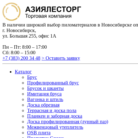
В наличии широкий выбор пиломатериалов в Новосибирске оп
г. Новосибирск,
ул. Большая 255, офис 1А
Пн – Пт: 8:00 – 17:00
Сб: 8:00 – 15:00
+7 (383) 200 34 48
> Оставить заявку
Каталог
Брус
Профилированный брус
Брусок и шканты
Имитация бруса
Вагонка и штиль
Доска обрезная
Террасная и доска пола
Планкен и заборная доска
Доска профилированная (лунный паз)
Межвенцовый утеплитель
OSB плита