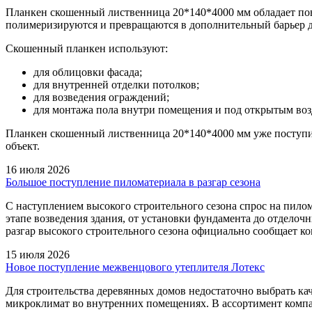
Планкен скошенный лиственница 20*140*4000 мм обладает пов
полимеризируются и превращаются в дополнительный барьер дл
Скошенный планкен используют:
для облицовки фасада;
для внутренней отделки потолков;
для возведения ограждений;
для монтажа пола внутри помещения и под открытым воз
Планкен скошенный лиственница 20*140*4000 мм уже поступил
объект.
16 июля 2026
Большое поступление пиломатериала в разгар сезона
С наступлением высокого строительного сезона спрос на пилом
этапе возведения здания, от установки фундамента до отдело
разгар высокого строительного сезона официально сообщает 
15 июля 2026
Новое поступление межвенцового утеплителя Лотекс
Для строительства деревянных домов недостаточно выбрать ка
микроклимат во внутренних помещениях. В ассортимент комп