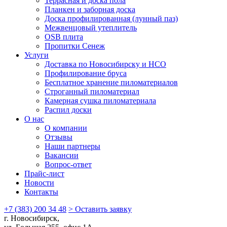
Террасная и доска пола
Планкен и заборная доска
Доска профилированная (лунный паз)
Межвенцовый утеплитель
OSB плита
Пропитки Сенеж
Услуги
Доставка по Новосибирску и НСО
Профилирование бруса
Бесплатное хранение пиломатериалов
Строганный пиломатериал
Камерная сушка пиломатериала
Распил доски
О нас
О компании
Отзывы
Наши партнеры
Вакансии
Вопрос-ответ
Прайс-лист
Новости
Контакты
+7 (383) 200 34 48
> Оставить заявку
г. Новосибирск,