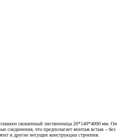
я планкен скошенный лиственница 20*140*4000 мм. Он
ые соединения, что предполагает монтаж встык – без
мент и другие несущие конструкции строения.