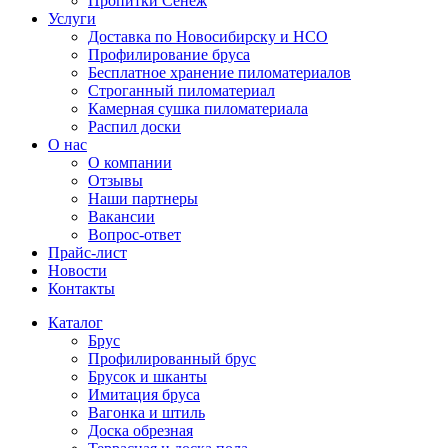
Пропитки Сенеж
Услуги
Доставка по Новосибирску и НСО
Профилирование бруса
Бесплатное хранение пиломатериалов
Строганный пиломатериал
Камерная сушка пиломатериала
Распил доски
О нас
О компании
Отзывы
Наши партнеры
Вакансии
Вопрос-ответ
Прайс-лист
Новости
Контакты
Каталог
Брус
Профилированный брус
Брусок и шканты
Имитация бруса
Вагонка и штиль
Доска обрезная