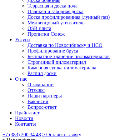
Доска обрезная
Террасная и доска пола
Планкен и заборная доска
Доска профилированная (лунный паз)
Межвенцовый утеплитель
OSB плита
Пропитки Сенеж
Услуги
Доставка по Новосибирску и НСО
Профилирование бруса
Бесплатное хранение пиломатериалов
Строганный пиломатериал
Камерная сушка пиломатериала
Распил доски
О нас
О компании
Отзывы
Наши партнеры
Вакансии
Вопрос-ответ
Прайс-лист
Новости
Контакты
+7 (383) 200 34 48
> Оставить заявку