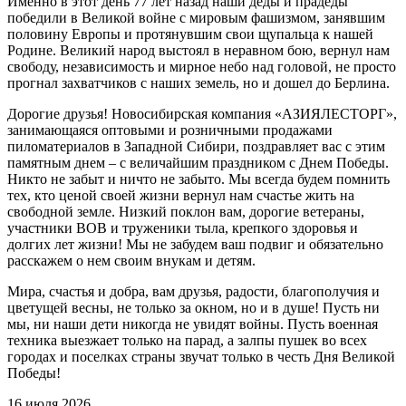
Именно в этот день 77 лет назад наши деды и прадеды
победили в Великой войне с мировым фашизмом, занявшим
половину Европы и протянувшим свои щупальца к нашей
Родине. Великий народ выстоял в неравном бою, вернул нам
свободу, независимость и мирное небо над головой, не просто
прогнал захватчиков с наших земель, но и дошел до Берлина.
Дорогие друзья! Новосибирская компания «АЗИЯЛЕСТОРГ»,
занимающаяся оптовыми и розничными продажами
пиломатериалов в Западной Сибири, поздравляет вас с этим
памятным днем – с величайшим праздником с Днем Победы.
Никто не забыт и ничто не забыто. Мы всегда будем помнить
тех, кто ценой своей жизни вернул нам счастье жить на
свободной земле. Низкий поклон вам, дорогие ветераны,
участники ВОВ и труженики тыла, крепкого здоровья и
долгих лет жизни! Мы не забудем ваш подвиг и обязательно
расскажем о нем своим внукам и детям.
Мира, счастья и добра, вам друзья, радости, благополучия и
цветущей весны, не только за окном, но и в душе! Пусть ни
мы, ни наши дети никогда не увидят войны. Пусть военная
техника выезжает только на парад, а залпы пушек во всех
городах и поселках страны звучат только в честь Дня Великой
Победы!
16 июля 2026