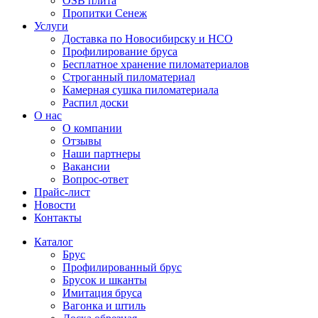
OSB плита
Пропитки Сенеж
Услуги
Доставка по Новосибирску и НСО
Профилирование бруса
Бесплатное хранение пиломатериалов
Строганный пиломатериал
Камерная сушка пиломатериала
Распил доски
О нас
О компании
Отзывы
Наши партнеры
Вакансии
Вопрос-ответ
Прайс-лист
Новости
Контакты
Каталог
Брус
Профилированный брус
Брусок и шканты
Имитация бруса
Вагонка и штиль