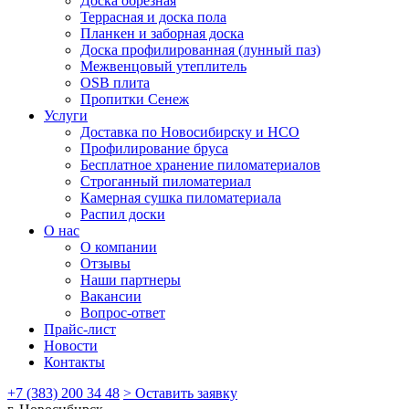
Доска обрезная
Террасная и доска пола
Планкен и заборная доска
Доска профилированная (лунный паз)
Межвенцовый утеплитель
OSB плита
Пропитки Сенеж
Услуги
Доставка по Новосибирску и НСО
Профилирование бруса
Бесплатное хранение пиломатериалов
Строганный пиломатериал
Камерная сушка пиломатериала
Распил доски
О нас
О компании
Отзывы
Наши партнеры
Вакансии
Вопрос-ответ
Прайс-лист
Новости
Контакты
+7 (383) 200 34 48
> Оставить заявку