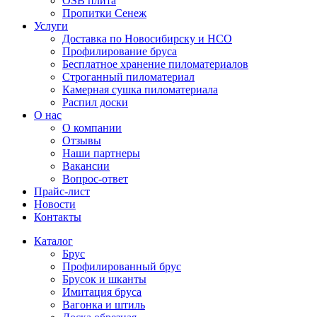
OSB плита
Пропитки Сенеж
Услуги
Доставка по Новосибирску и НСО
Профилирование бруса
Бесплатное хранение пиломатериалов
Строганный пиломатериал
Камерная сушка пиломатериала
Распил доски
О нас
О компании
Отзывы
Наши партнеры
Вакансии
Вопрос-ответ
Прайс-лист
Новости
Контакты
Каталог
Брус
Профилированный брус
Брусок и шканты
Имитация бруса
Вагонка и штиль