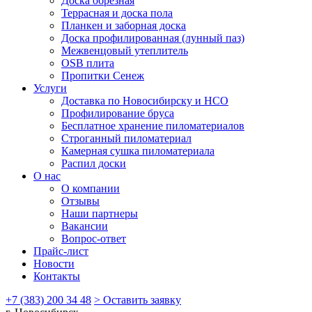
Доска обрезная
Террасная и доска пола
Планкен и заборная доска
Доска профилированная (лунный паз)
Межвенцовый утеплитель
OSB плита
Пропитки Сенеж
Услуги
Доставка по Новосибирску и НСО
Профилирование бруса
Бесплатное хранение пиломатериалов
Строганный пиломатериал
Камерная сушка пиломатериала
Распил доски
О нас
О компании
Отзывы
Наши партнеры
Вакансии
Вопрос-ответ
Прайс-лист
Новости
Контакты
+7 (383) 200 34 48
> Оставить заявку