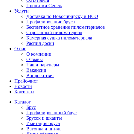
OSB плита
Пропитки Сенеж
Услуги
Доставка по Новосибирску и НСО
Профилирование бруса
Бесплатное хранение пиломатериалов
Строганный пиломатериал
Камерная сушка пиломатериала
Распил доски
О нас
О компании
Отзывы
Наши партнеры
Вакансии
Вопрос-ответ
Прайс-лист
Новости
Контакты
Каталог
Брус
Профилированный брус
Брусок и шканты
Имитация бруса
Вагонка и штиль