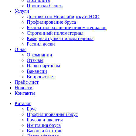
OSB плита
Пропитки Сенеж
Услуги
Доставка по Новосибирску и НСО
Профилирование бруса
Бесплатное хранение пиломатериалов
Строганный пиломатериал
Камерная сушка пиломатериала
Распил доски
О нас
О компании
Отзывы
Наши партнеры
Вакансии
Вопрос-ответ
Прайс-лист
Новости
Контакты
Каталог
Брус
Профилированный брус
Брусок и шканты
Имитация бруса
Вагонка и штиль