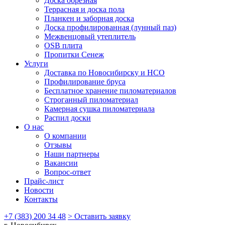
Доска обрезная
Террасная и доска пола
Планкен и заборная доска
Доска профилированная (лунный паз)
Межвенцовый утеплитель
OSB плита
Пропитки Сенеж
Услуги
Доставка по Новосибирску и НСО
Профилирование бруса
Бесплатное хранение пиломатериалов
Строганный пиломатериал
Камерная сушка пиломатериала
Распил доски
О нас
О компании
Отзывы
Наши партнеры
Вакансии
Вопрос-ответ
Прайс-лист
Новости
Контакты
+7 (383) 200 34 48
> Оставить заявку