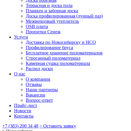
Доска обрезная
Террасная и доска пола
Планкен и заборная доска
Доска профилированная (лунный паз)
Межвенцовый утеплитель
OSB плита
Пропитки Сенеж
Услуги
Доставка по Новосибирску и НСО
Профилирование бруса
Бесплатное хранение пиломатериалов
Строганный пиломатериал
Камерная сушка пиломатериала
Распил доски
О нас
О компании
Отзывы
Наши партнеры
Вакансии
Вопрос-ответ
Прайс-лист
Новости
Контакты
+7 (383) 200 34 48
> Оставить заявку