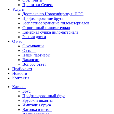
OSB плита
Пропитки Сенеж
Услуги
Доставка по Новосибирску и НСО
Профилирование бруса
Бесплатное хранение пиломатериалов
Строганный пиломатериал
Камерная сушка пиломатериала
Распил доски
О нас
О компании
Отзывы
Наши партнеры
Вакансии
Вопрос-ответ
Прайс-лист
Новости
Контакты
Каталог
Брус
Профилированный брус
Брусок и шканты
Имитация бруса
Вагонка и штиль