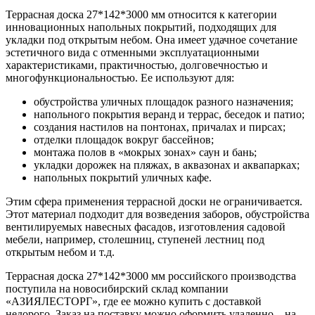
Террасная доска 27*142*3000 мм относится к категории
инновационных напольных покрытий, подходящих для
укладки под открытым небом. Она имеет удачное сочетание
эстетичного вида с отменными эксплуатационными
характеристиками, практичностью, долговечностью и
многофункциональностью. Ее используют для:
обустройства уличных площадок разного назначения;
напольного покрытия веранд и террас, беседок и патио;
создания настилов на понтонах, причалах и пирсах;
отделки площадок вокруг бассейнов;
монтажа полов в «мокрых зонах» саун и бань;
укладки дорожек на пляжах, в аквазонах и аквапарках;
напольных покрытий уличных кафе.
Этим сфера применения террасной доски не ограничивается.
Этот материал подходит для возведения заборов, обустройства
вентилируемых навесных фасадов, изготовления садовой
мебели, например, столешниц, ступеней лестниц под
открытым небом и т.д.
Террасная доска 27*142*3000 мм российского производства
поступила на новосибирский склад компании
«АЗИЯЛЕСТОРГ», где ее можно купить с доставкой
недорого. Заказ на поставку можно оформить удаленно – на