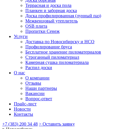
Доска обрезная
Террасная и доска пола
Планкен и заборная доска
Доска профилированная (лунный паз)
Межвенцовый утеплитель
OSB плита
Пропитки Сенеж
Услуги
Доставка по Новосибирску и НСО
Профилирование бруса
Бесплатное хранение пиломатериалов
Строганный пиломатериал
Камерная сушка пиломатериала
Распил доски
О нас
О компании
Отзывы
Наши партнеры
Вакансии
Вопрос-ответ
Прайс-лист
Новости
Контакты
+7 (383) 200 34 48
> Оставить заявку