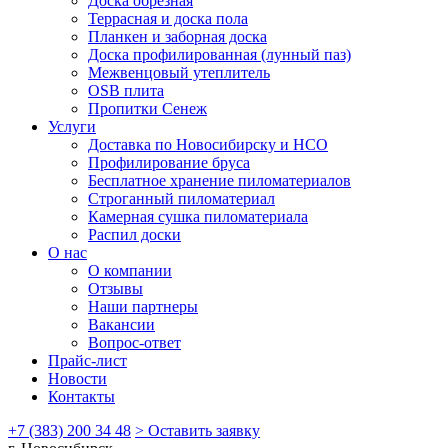
Доска обрезная
Террасная и доска пола
Планкен и заборная доска
Доска профилированная (лунный паз)
Межвенцовый утеплитель
OSB плита
Пропитки Сенеж
Услуги
Доставка по Новосибирску и НСО
Профилирование бруса
Бесплатное хранение пиломатериалов
Строганный пиломатериал
Камерная сушка пиломатериала
Распил доски
О нас
О компании
Отзывы
Наши партнеры
Вакансии
Вопрос-ответ
Прайс-лист
Новости
Контакты
+7 (383) 200 34 48
> Оставить заявку