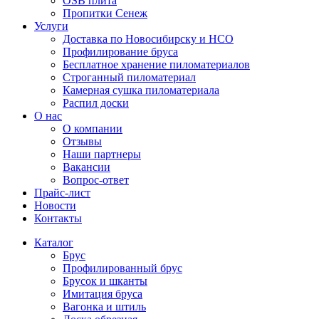
OSB плита
Пропитки Сенеж
Услуги
Доставка по Новосибирску и НСО
Профилирование бруса
Бесплатное хранение пиломатериалов
Строганный пиломатериал
Камерная сушка пиломатериала
Распил доски
О нас
О компании
Отзывы
Наши партнеры
Вакансии
Вопрос-ответ
Прайс-лист
Новости
Контакты
Каталог
Брус
Профилированный брус
Брусок и шканты
Имитация бруса
Вагонка и штиль