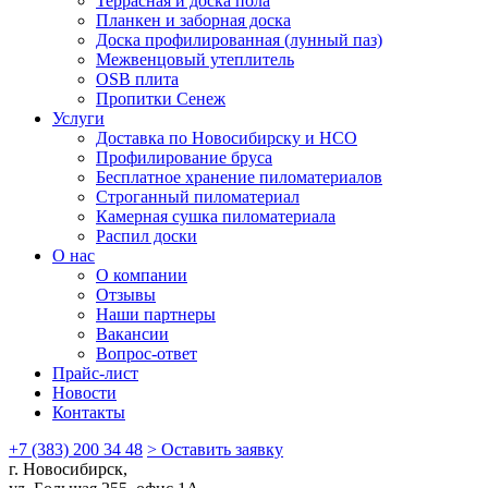
Террасная и доска пола
Планкен и заборная доска
Доска профилированная (лунный паз)
Межвенцовый утеплитель
OSB плита
Пропитки Сенеж
Услуги
Доставка по Новосибирску и НСО
Профилирование бруса
Бесплатное хранение пиломатериалов
Строганный пиломатериал
Камерная сушка пиломатериала
Распил доски
О нас
О компании
Отзывы
Наши партнеры
Вакансии
Вопрос-ответ
Прайс-лист
Новости
Контакты
+7 (383) 200 34 48
> Оставить заявку
г. Новосибирск,