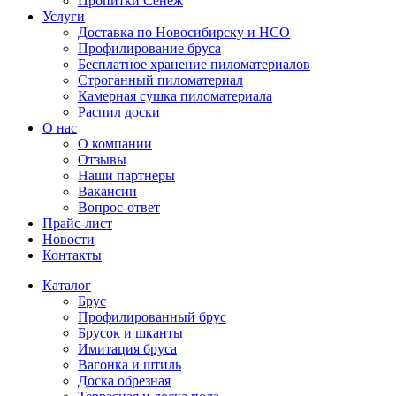
Пропитки Сенеж
Услуги
Доставка по Новосибирску и НСО
Профилирование бруса
Бесплатное хранение пиломатериалов
Строганный пиломатериал
Камерная сушка пиломатериала
Распил доски
О нас
О компании
Отзывы
Наши партнеры
Вакансии
Вопрос-ответ
Прайс-лист
Новости
Контакты
Каталог
Брус
Профилированный брус
Брусок и шканты
Имитация бруса
Вагонка и штиль
Доска обрезная