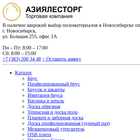
В наличии широкий выбор пиломатериалов в Новосибирске оп
г. Новосибирск,
ул. Большая 255, офис 1А
Пн – Пт: 8:00 – 17:00
Сб: 8:00 – 15:00
+7 (383) 200 34 48
> Оставить заявку
Каталог
Брус
Профилированный брус
Брусок и шканты
Имитация бруса
Вагонка и штиль
Доска обрезная
Террасная и доска пола
Планкен и заборная доска
Доска профилированная (лунный паз)
Межвенцовый утеплитель
OSB плита