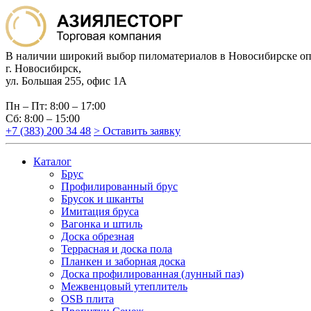
В наличии широкий выбор пиломатериалов в Новосибирске оп
г. Новосибирск,
ул. Большая 255, офис 1А
Пн – Пт: 8:00 – 17:00
Сб: 8:00 – 15:00
+7 (383) 200 34 48
> Оставить заявку
Каталог
Брус
Профилированный брус
Брусок и шканты
Имитация бруса
Вагонка и штиль
Доска обрезная
Террасная и доска пола
Планкен и заборная доска
Доска профилированная (лунный паз)
Межвенцовый утеплитель
OSB плита