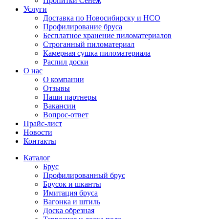
Пропитки Сенеж
Услуги
Доставка по Новосибирску и НСО
Профилирование бруса
Бесплатное хранение пиломатериалов
Строганный пиломатериал
Камерная сушка пиломатериала
Распил доски
О нас
О компании
Отзывы
Наши партнеры
Вакансии
Вопрос-ответ
Прайс-лист
Новости
Контакты
Каталог
Брус
Профилированный брус
Брусок и шканты
Имитация бруса
Вагонка и штиль
Доска обрезная