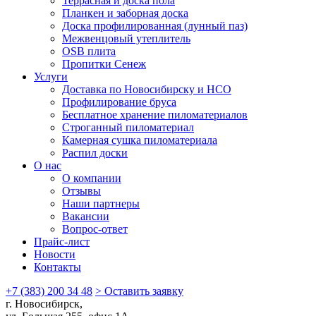
Террасная и доска пола
Планкен и заборная доска
Доска профилированная (лунный паз)
Межвенцовый утеплитель
OSB плита
Пропитки Сенеж
Услуги
Доставка по Новосибирску и НСО
Профилирование бруса
Бесплатное хранение пиломатериалов
Строганный пиломатериал
Камерная сушка пиломатериала
Распил доски
О нас
О компании
Отзывы
Наши партнеры
Вакансии
Вопрос-ответ
Прайс-лист
Новости
Контакты
+7 (383) 200 34 48
> Оставить заявку
г. Новосибирск,