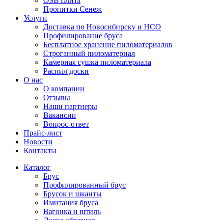
OSB плита
Пропитки Сенеж
Услуги
Доставка по Новосибирску и НСО
Профилирование бруса
Бесплатное хранение пиломатериалов
Строганный пиломатериал
Камерная сушка пиломатериала
Распил доски
О нас
О компании
Отзывы
Наши партнеры
Вакансии
Вопрос-ответ
Прайс-лист
Новости
Контакты
Каталог
Брус
Профилированный брус
Брусок и шканты
Имитация бруса
Вагонка и штиль