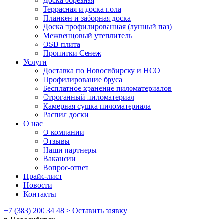
Доска обрезная
Террасная и доска пола
Планкен и заборная доска
Доска профилированная (лунный паз)
Межвенцовый утеплитель
OSB плита
Пропитки Сенеж
Услуги
Доставка по Новосибирску и НСО
Профилирование бруса
Бесплатное хранение пиломатериалов
Строганный пиломатериал
Камерная сушка пиломатериала
Распил доски
О нас
О компании
Отзывы
Наши партнеры
Вакансии
Вопрос-ответ
Прайс-лист
Новости
Контакты
+7 (383) 200 34 48
> Оставить заявку