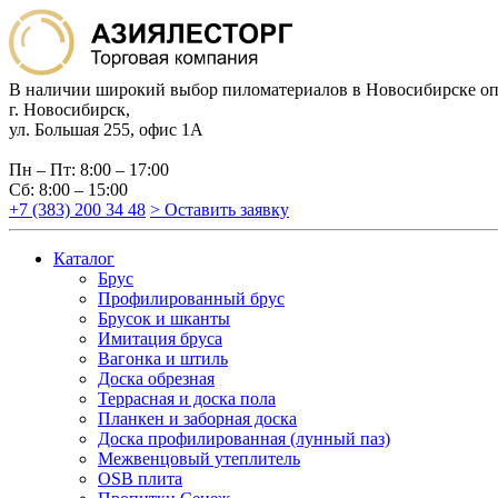
В наличии широкий выбор пиломатериалов в Новосибирске оп
г. Новосибирск,
ул. Большая 255, офис 1А
Пн – Пт: 8:00 – 17:00
Сб: 8:00 – 15:00
+7 (383) 200 34 48
> Оставить заявку
Каталог
Брус
Профилированный брус
Брусок и шканты
Имитация бруса
Вагонка и штиль
Доска обрезная
Террасная и доска пола
Планкен и заборная доска
Доска профилированная (лунный паз)
Межвенцовый утеплитель
OSB плита