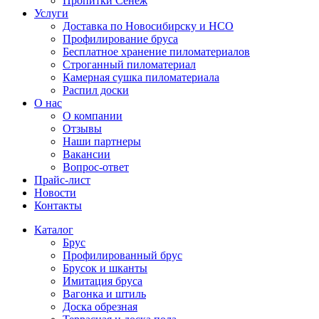
Пропитки Сенеж
Услуги
Доставка по Новосибирску и НСО
Профилирование бруса
Бесплатное хранение пиломатериалов
Строганный пиломатериал
Камерная сушка пиломатериала
Распил доски
О нас
О компании
Отзывы
Наши партнеры
Вакансии
Вопрос-ответ
Прайс-лист
Новости
Контакты
Каталог
Брус
Профилированный брус
Брусок и шканты
Имитация бруса
Вагонка и штиль
Доска обрезная