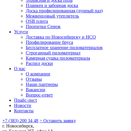
Террасная и доска пола
Планкен и заборная доска
Доска профилированная (лунный паз)
Межвенцовый утеплитель
OSB плита
Пропитки Сенеж
Услуги
Доставка по Новосибирску и НСО
Профилирование бруса
Бесплатное хранение пиломатериалов
Строганный пиломатериал
Камерная сушка пиломатериала
Распил доски
О нас
О компании
Отзывы
Наши партнеры
Вакансии
Вопрос-ответ
Прайс-лист
Новости
Контакты
+7 (383) 200 34 48
> Оставить заявку
г. Новосибирск,