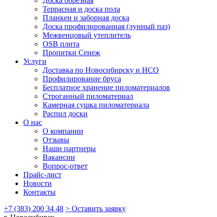
Доска обрезная
Террасная и доска пола
Планкен и заборная доска
Доска профилированная (лунный паз)
Межвенцовый утеплитель
OSB плита
Пропитки Сенеж
Услуги
Доставка по Новосибирску и НСО
Профилирование бруса
Бесплатное хранение пиломатериалов
Строганный пиломатериал
Камерная сушка пиломатериала
Распил доски
О нас
О компании
Отзывы
Наши партнеры
Вакансии
Вопрос-ответ
Прайс-лист
Новости
Контакты
+7 (383) 200 34 48
> Оставить заявку