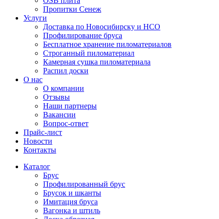
OSB плита
Пропитки Сенеж
Услуги
Доставка по Новосибирску и НСО
Профилирование бруса
Бесплатное хранение пиломатериалов
Строганный пиломатериал
Камерная сушка пиломатериала
Распил доски
О нас
О компании
Отзывы
Наши партнеры
Вакансии
Вопрос-ответ
Прайс-лист
Новости
Контакты
Каталог
Брус
Профилированный брус
Брусок и шканты
Имитация бруса
Вагонка и штиль