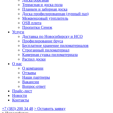
Доска обрезная
Террасная и доска пола
Планкен и заборная доска
Доска профилированная (лунный паз)
Межвенцовый утеплитель
OSB плита
Пропитки Сенеж
Услуги
Доставка по Новосибирску и НСО
Профилирование бруса
Бесплатное хранение пиломатериалов
Строганный пиломатериал
Камерная сушка пиломатериала
Распил доски
О нас
О компании
Отзывы
Наши партнеры
Вакансии
Вопрос-ответ
Прайс-лист
Новости
Контакты
+7 (383) 200 34 48
> Оставить заявку