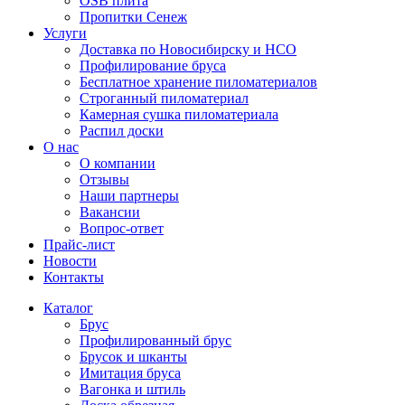
OSB плита
Пропитки Сенеж
Услуги
Доставка по Новосибирску и НСО
Профилирование бруса
Бесплатное хранение пиломатериалов
Строганный пиломатериал
Камерная сушка пиломатериала
Распил доски
О нас
О компании
Отзывы
Наши партнеры
Вакансии
Вопрос-ответ
Прайс-лист
Новости
Контакты
Каталог
Брус
Профилированный брус
Брусок и шканты
Имитация бруса
Вагонка и штиль