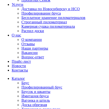
Пропитки Сенеж
Услуги
Доставка по Новосибирску и НСО
Профилирование бруса
Бесплатное хранение пиломатериалов
Строганный пиломатериал
Камерная сушка пиломатериала
Распил доски
О нас
О компании
Отзывы
Наши партнеры
Вакансии
Вопрос-ответ
Прайс-лист
Новости
Контакты
Каталог
Брус
Профилированный брус
Брусок и шканты
Имитация бруса
Вагонка и штиль
Доска обрезная