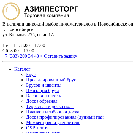
В наличии широкий выбор пиломатериалов в Новосибирске оп
г. Новосибирск,
ул. Большая 255, офис 1А
Пн – Пт: 8:00 – 17:00
Сб: 8:00 – 15:00
+7 (383) 200 34 48
> Оставить заявку
Каталог
Брус
Профилированный брус
Брусок и шканты
Имитация бруса
Вагонка и штиль
Доска обрезная
Террасная и доска пола
Планкен и заборная доска
Доска профилированная (лунный паз)
Межвенцовый утеплитель
OSB плита