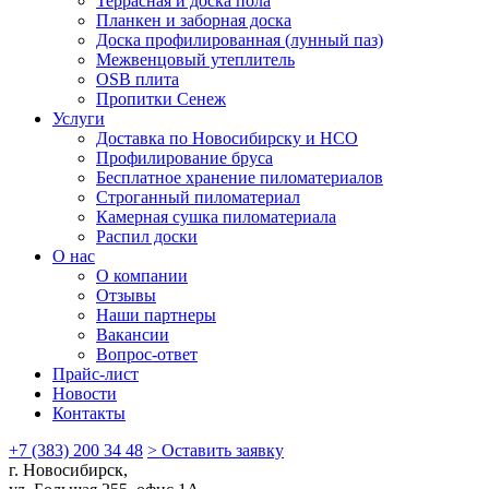
Террасная и доска пола
Планкен и заборная доска
Доска профилированная (лунный паз)
Межвенцовый утеплитель
OSB плита
Пропитки Сенеж
Услуги
Доставка по Новосибирску и НСО
Профилирование бруса
Бесплатное хранение пиломатериалов
Строганный пиломатериал
Камерная сушка пиломатериала
Распил доски
О нас
О компании
Отзывы
Наши партнеры
Вакансии
Вопрос-ответ
Прайс-лист
Новости
Контакты
+7 (383) 200 34 48
> Оставить заявку
г. Новосибирск,