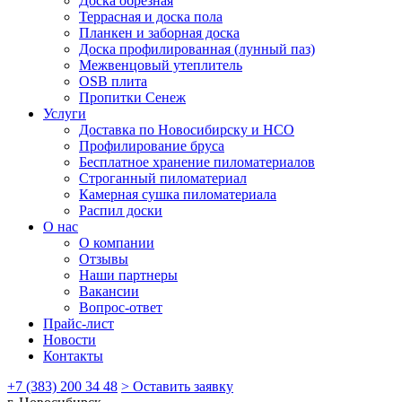
Доска обрезная
Террасная и доска пола
Планкен и заборная доска
Доска профилированная (лунный паз)
Межвенцовый утеплитель
OSB плита
Пропитки Сенеж
Услуги
Доставка по Новосибирску и НСО
Профилирование бруса
Бесплатное хранение пиломатериалов
Строганный пиломатериал
Камерная сушка пиломатериала
Распил доски
О нас
О компании
Отзывы
Наши партнеры
Вакансии
Вопрос-ответ
Прайс-лист
Новости
Контакты
+7 (383) 200 34 48
> Оставить заявку