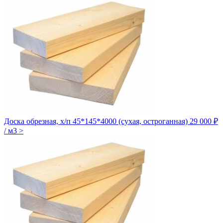
Доска обрезная, х/п 45*145*4000 (сухая, остроганная)
29 000 ₽
/ м3
>