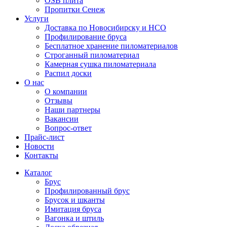
OSB плита
Пропитки Сенеж
Услуги
Доставка по Новосибирску и НСО
Профилирование бруса
Бесплатное хранение пиломатериалов
Строганный пиломатериал
Камерная сушка пиломатериала
Распил доски
О нас
О компании
Отзывы
Наши партнеры
Вакансии
Вопрос-ответ
Прайс-лист
Новости
Контакты
Каталог
Брус
Профилированный брус
Брусок и шканты
Имитация бруса
Вагонка и штиль