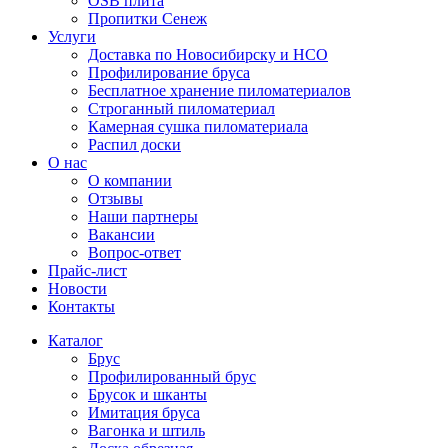
OSB плита
Пропитки Сенеж
Услуги
Доставка по Новосибирску и НСО
Профилирование бруса
Бесплатное хранение пиломатериалов
Строганный пиломатериал
Камерная сушка пиломатериала
Распил доски
О нас
О компании
Отзывы
Наши партнеры
Вакансии
Вопрос-ответ
Прайс-лист
Новости
Контакты
Каталог
Брус
Профилированный брус
Брусок и шканты
Имитация бруса
Вагонка и штиль