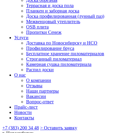
Доска обрезная
Террасная и доска пола
Планкен и заборная доска
Доска профилированная (лунный паз)
Межвенцовый утеплитель
OSB плита
Пропитки Сенеж
Услуги
Доставка по Новосибирску и НСО
Профилирование бруса
Бесплатное хранение пиломатериалов
Строганный пиломатериал
Камерная сушка пиломатериала
Распил доски
О нас
О компании
Отзывы
Наши партнеры
Вакансии
Вопрос-ответ
Прайс-лист
Новости
Контакты
+7 (383) 200 34 48
> Оставить заявку