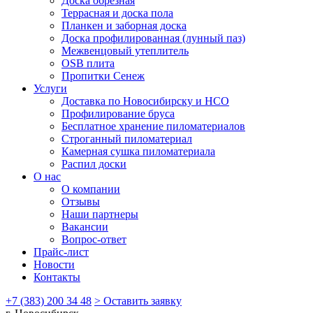
Доска обрезная
Террасная и доска пола
Планкен и заборная доска
Доска профилированная (лунный паз)
Межвенцовый утеплитель
OSB плита
Пропитки Сенеж
Услуги
Доставка по Новосибирску и НСО
Профилирование бруса
Бесплатное хранение пиломатериалов
Строганный пиломатериал
Камерная сушка пиломатериала
Распил доски
О нас
О компании
Отзывы
Наши партнеры
Вакансии
Вопрос-ответ
Прайс-лист
Новости
Контакты
+7 (383) 200 34 48
> Оставить заявку