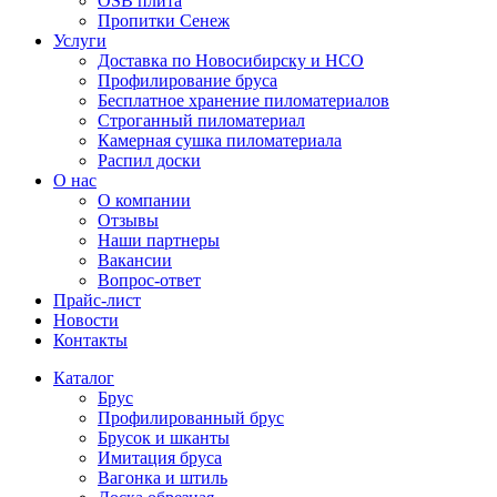
OSB плита
Пропитки Сенеж
Услуги
Доставка по Новосибирску и НСО
Профилирование бруса
Бесплатное хранение пиломатериалов
Строганный пиломатериал
Камерная сушка пиломатериала
Распил доски
О нас
О компании
Отзывы
Наши партнеры
Вакансии
Вопрос-ответ
Прайс-лист
Новости
Контакты
Каталог
Брус
Профилированный брус
Брусок и шканты
Имитация бруса
Вагонка и штиль