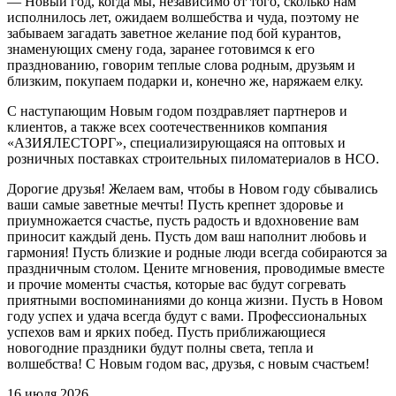
— Новый год, когда мы, независимо от того, сколько нам
исполнилось лет, ожидаем волшебства и чуда, поэтому не
забываем загадать заветное желание под бой курантов,
знаменующих смену года, заранее готовимся к его
празднованию, говорим теплые слова родным, друзьям и
близким, покупаем подарки и, конечно же, наряжаем елку.
С наступающим Новым годом поздравляет партнеров и
клиентов, а также всех соотечественников компания
«АЗИЯЛЕСТОРГ», специализирующаяся на оптовых и
розничных поставках строительных пиломатериалов в НСО.
Дорогие друзья! Желаем вам, чтобы в Новом году сбывались
ваши самые заветные мечты! Пусть крепнет здоровье и
приумножается счастье, пусть радость и вдохновение вам
приносит каждый день. Пусть дом ваш наполнит любовь и
гармония! Пусть близкие и родные люди всегда собираются за
праздничным столом. Цените мгновения, проводимые вместе
и прочие моменты счастья, которые вас будут согревать
приятными воспоминаниями до конца жизни. Пусть в Новом
году успех и удача всегда будут с вами. Профессиональных
успехов вам и ярких побед. Пусть приближающиеся
новогодние праздники будут полны света, тепла и
волшебства! С Новым годом вас, друзья, с новым счастьем!
16 июля 2026