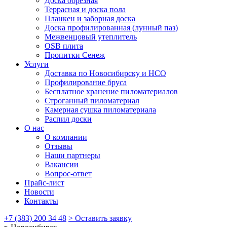
Доска обрезная
Террасная и доска пола
Планкен и заборная доска
Доска профилированная (лунный паз)
Межвенцовый утеплитель
OSB плита
Пропитки Сенеж
Услуги
Доставка по Новосибирску и НСО
Профилирование бруса
Бесплатное хранение пиломатериалов
Строганный пиломатериал
Камерная сушка пиломатериала
Распил доски
О нас
О компании
Отзывы
Наши партнеры
Вакансии
Вопрос-ответ
Прайс-лист
Новости
Контакты
+7 (383) 200 34 48
> Оставить заявку