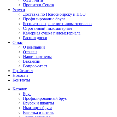
OSB плита
Пропитки Сенеж
Услуги
Доставка по Новосибирску и НСО
Профилирование бруса
Бесплатное хранение пиломатериалов
Строганный пиломатериал
Камерная сушка пиломатериала
Распил доски
О нас
О компании
Отзывы
Наши партнеры
Вакансии
Вопрос-ответ
Прайс-лист
Новости
Контакты
Каталог
Брус
Профилированный брус
Брусок и шканты
Имитация бруса
Вагонка и штиль