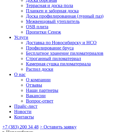
Доска обрезная
Террасная и доска пола
Планкен и заборная доска
Доска профилированная (лунный паз)
Межвенцовый утеплитель
OSB плита
Пропитки Сенеж
Услуги
Доставка по Новосибирску и НСО
Профилирование бруса
Бесплатное хранение пиломатериалов
Строганный пиломатериал
Камерная сушка пиломатериала
Распил доски
О нас
О компании
Отзывы
Наши партнеры
Вакансии
Вопрос-ответ
Прайс-лист
Новости
Контакты
+7 (383) 200 34 48
> Оставить заявку